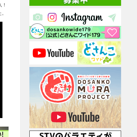
入！
た。