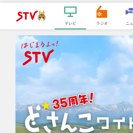
メ
ニ
テレビ
ラジオ
ニ
ＳＴＶ札
ュ
ー
幌テレビ