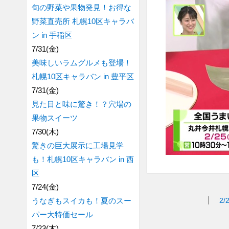
旬の野菜や果物発見！お得な
野菜直売所 札幌10区キャラバ
ン in 手稲区
7/31(金)
美味しいラムグルメも登場！
札幌10区キャラバン in 豊平区
7/31(金)
見た目と味に驚き！？穴場の
果物スイーツ
7/30(木)
驚きの巨大展示に工場見学
も！札幌10区キャラバン in 西
区
7/24(金)
うなぎもスイカも！夏のスー
2/
パー大特価セール
7/23(木)