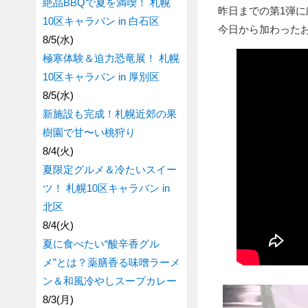
絶品BBQで夏を満喫！ 札幌
昨日までの第1弾
10区キャラバン in 白石区
今日から加わった
8/5(水)
極寒体験＆迫力恐竜展！ 札幌
10区キャラバン in 厚別区
8/5(水)
新施設も完成！札幌近郊の果
樹園で甘〜い桃狩り
8/4(火)
夏限定グルメ＆冷たいスイー
ツ！ 札幌10区キャラバン in
北区
8/4(火)
夏に食べたい“酸辛香グル
メ”とは？薬膳香る味噌ラーメ
ン＆和風冷やしスープカレー
8/3(月)