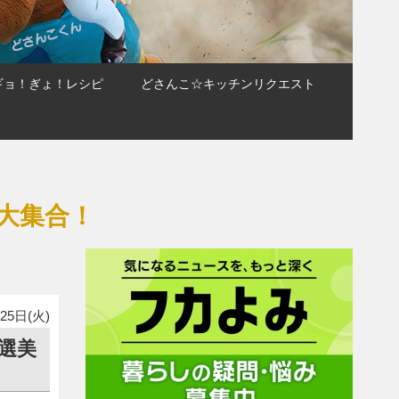
ギョ！ぎょ！レシピ
どさんこ☆キッチンリクエスト
大集合！
25日(火)
選美