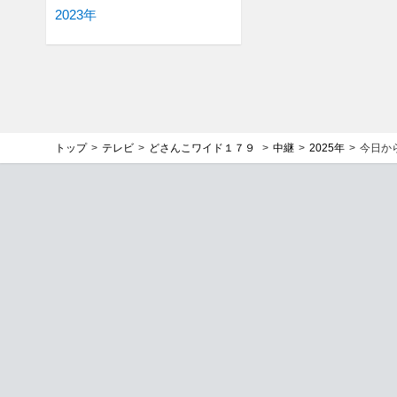
2023年
トップ
テレビ
どさんこワイド１７９
中継
2025年
今日か