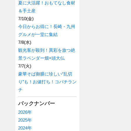
夏に大活躍！おもてなし食材
＆手土産
7/10(金)
今日からお得に！長崎・九州
グルメが一堂に集結
7/8(水)
観光客が殺到！異彩を放つ絶
景ラベンダー畑×頭大仏
7/7(火)
豪華そば御膳に珍しい“乱切
り”も！お値打ち！コバチラン
チ
バックナンバー
2026年
2025年
2024年