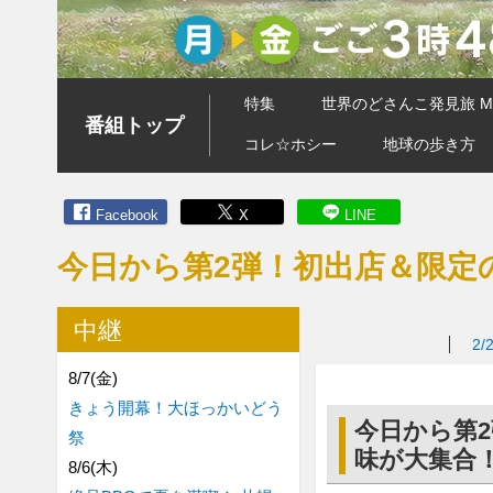
特集
世界のどさんこ発見旅 MA
番組トップ
コレ☆ホシー
地球の歩き方
Facebook
X
LINE
今日から第2弾！初出店＆限定
中継
2/
8/7(金)
きょう開幕！大ほっかいどう
今日から第
祭
味が大集合
8/6(木)