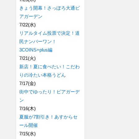
きょう開幕！さっぽろ大通ビ
アガーデン
7/22(水)
リアルタイム投票で決定！道
民ナンバーワン！
3COINS+plus編
7/21(火)
新店！夏に食べたい！こだわ
りの冷たい本格うどん
7/17(金)
街中でゆったり！ビアガーデ
ン
7/16(木)
夏服が7割引き！あすからセ
ール開催
7/15(水)