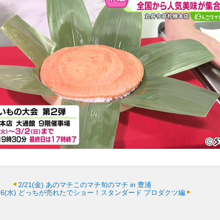
2/21(金)
あのマチこのマチ旬のマチ in 豊浦
26(水)
どっちが売れたでショー！スタンダード プロダクツ編