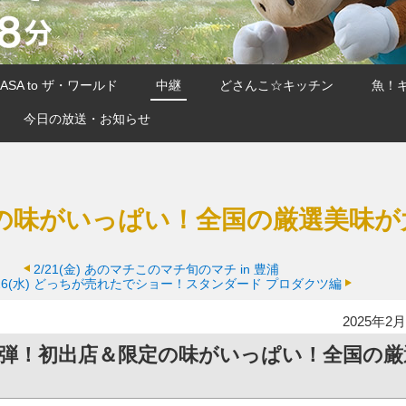
SA to ザ・ワールド
中継
どさんこ☆キッチン
魚！
今日の放送・お知らせ
の味がいっぱい！全国の厳選美味が
2/21(金)
あのマチこのマチ旬のマチ in 豊浦
26(水)
どっちが売れたでショー！スタンダード プロダクツ編
2025年2月
2弾！初出店＆限定の味がいっぱい！全国の厳
！