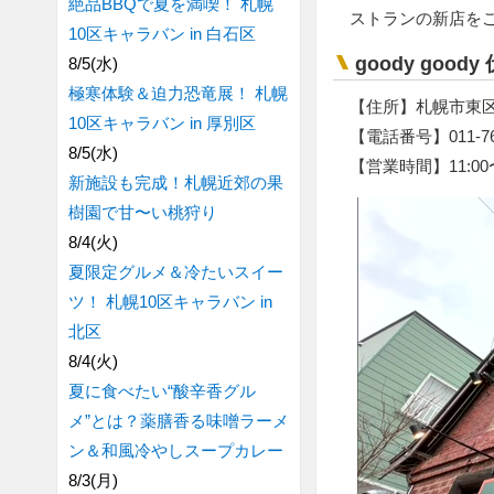
絶品BBQで夏を満喫！ 札幌
ストランの新店を
10区キャラバン in 白石区
goody goody
8/5(水)
極寒体験＆迫力恐竜展！ 札幌
【住所】札幌市東区伏
10区キャラバン in 厚別区
【電話番号】011-769
8/5(水)
【営業時間】11:00〜
新施設も完成！札幌近郊の果
樹園で甘〜い桃狩り
8/4(火)
夏限定グルメ＆冷たいスイー
ツ！ 札幌10区キャラバン in
北区
8/4(火)
夏に食べたい“酸辛香グル
メ”とは？薬膳香る味噌ラーメ
ン＆和風冷やしスープカレー
8/3(月)