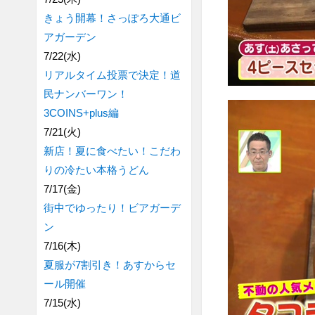
きょう開幕！さっぽろ大通ビ
アガーデン
7/22(水)
リアルタイム投票で決定！道
民ナンバーワン！
3COINS+plus編
7/21(火)
新店！夏に食べたい！こだわ
りの冷たい本格うどん
7/17(金)
街中でゆったり！ビアガーデ
ン
7/16(木)
夏服が7割引き！あすからセ
ール開催
7/15(水)