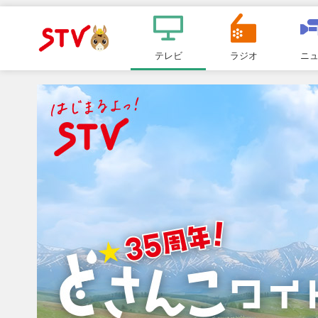
メ
ニ
テレビ
ラジオ
ニ
ＳＴＶ札
ュ
ー
幌テレビ