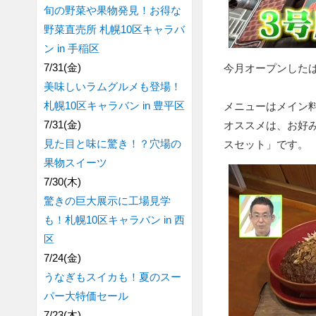
旬の野菜や果物発見！お得な
野菜直売所 札幌10区キャラバ
ン in 手稲区
7/31(金)
今月オープンしたばか
美味しいラムグルメも登場！
札幌10区キャラバン in 豊平区
メニューはメイン料
7/31(金)
オススメは、お好
見た目と味に驚き！？穴場の
スセット」です。
果物スイーツ
7/30(木)
驚きの巨大展示に工場見学
も！札幌10区キャラバン in 西
区
7/24(金)
うなぎもスイカも！夏のスー
パー大特価セール
7/23(木)