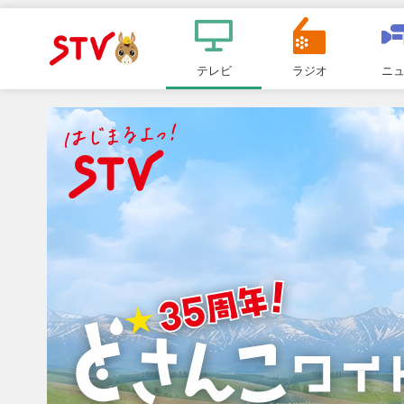
メ
ニ
テレビ
ラジオ
ニ
ＳＴＶ札
ュ
ー
幌テレビ