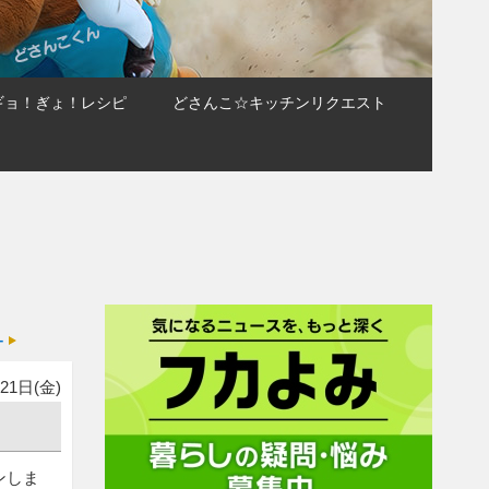
ギョ！ぎょ！レシピ
どさんこ☆キッチンリクエスト
ー
21日(金)
ンしま