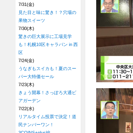
7/31(金)
見た目と味に驚き！？穴場の
果物スイーツ
7/30(木)
驚きの巨大展示に工場見学
も！札幌10区キャラバン in 西
区
7/24(金)
うなぎもスイカも！夏のスー
パー大特価セール
7/23(木)
きょう開幕！さっぽろ大通ビ
アガーデン
7/22(水)
リアルタイム投票で決定！道
民ナンバーワン！
3COINS+plus編