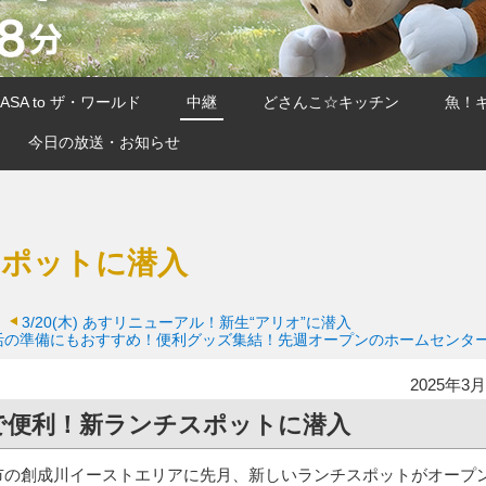
SA to ザ・ワールド
中継
どさんこ☆キッチン
魚！
今日の放送・お知らせ
スポットに潜入
3/20(木)
あすリニューアル！新生“アリオ”に潜入
活の準備にもおすすめ！便利グッズ集結！先週オープンのホームセンタ
2025年3月
で便利！新ランチスポットに潜入
市の創成川イーストエリアに先月、新しいランチスポットがオープ