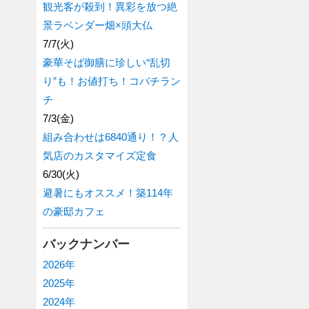
観光客が殺到！異彩を放つ絶
景ラベンダー畑×頭大仏
7/7(火)
豪華そば御膳に珍しい“乱切
り”も！お値打ち！コバチラン
チ
7/3(金)
組み合わせは6840通り！？人
気店のカスタマイズ定食
6/30(火)
避暑にもオススメ！築114年
の豪邸カフェ
バックナンバー
2026年
2025年
2024年