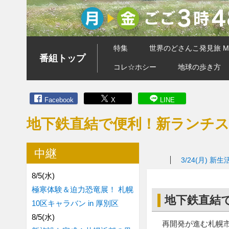
特集
世界のどさんこ発見旅 MA
番組トップ
コレ☆ホシー
地球の歩き方
Facebook
X
LINE
地下鉄直結で便利！新ランチ
中継
3/24(月)
新生
8/5(水)
極寒体験＆迫力恐竜展！ 札幌
地下鉄直結
10区キャラバン in 厚別区
8/5(水)
再開発が進む札幌