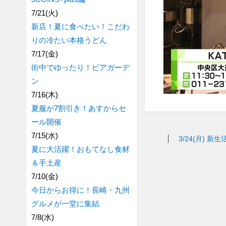
7/21(火)
新店！夏に食べたい！こだわ
りの冷たい本格うどん
7/17(金)
街中でゆったり！ビアガーデ
ン
7/16(木)
夏服が7割引き！あすからセ
ール開催
7/15(水)
3/24(月)
新生
夏に大活躍！おもてなし食材
＆手土産
7/10(金)
今日からお得に！長崎・九州
グルメが一堂に集結
7/8(水)