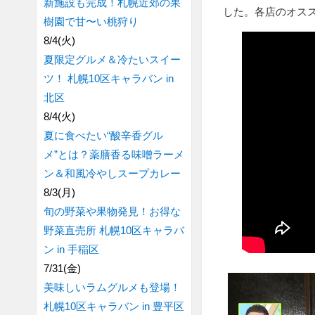
新施設も完成！札幌近郊の果
した。各店のオス
樹園で甘〜い桃狩り
8/4(火)
夏限定グルメ＆冷たいスイー
ツ！ 札幌10区キャラバン in
北区
8/4(火)
夏に食べたい“酸辛香グル
メ”とは？薬膳香る味噌ラーメ
ン＆和風冷やしスープカレー
8/3(月)
旬の野菜や果物発見！お得な
野菜直売所 札幌10区キャラバ
ン in 手稲区
7/31(金)
美味しいラムグルメも登場！
札幌10区キャラバン in 豊平区