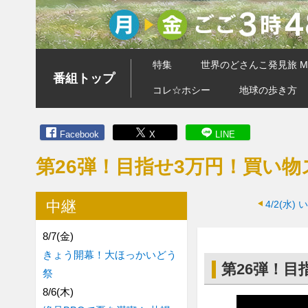
特集
世界のどさんこ発見旅 MA
番組トップ
コレ☆ホシー
地球の歩き方
Facebook
X
LINE
第26弾！目指せ3万円！買い
中継
4/2(水)
8/7(金)
きょう開幕！大ほっかいどう
第26弾！
祭
8/6(木)