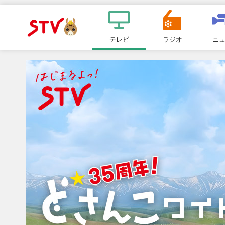
メ
ニ
テレビ
ラジオ
ニ
ＳＴＶ札
ュ
ー
幌テレビ