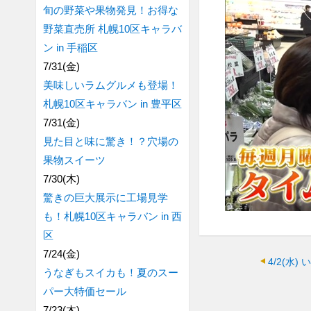
旬の野菜や果物発見！お得な
野菜直売所 札幌10区キャラバ
ン in 手稲区
7/31(金)
美味しいラムグルメも登場！
札幌10区キャラバン in 豊平区
7/31(金)
見た目と味に驚き！？穴場の
果物スイーツ
7/30(木)
驚きの巨大展示に工場見学
も！札幌10区キャラバン in 西
区
7/24(金)
4/2(水)
うなぎもスイカも！夏のスー
パー大特価セール
7/23(木)