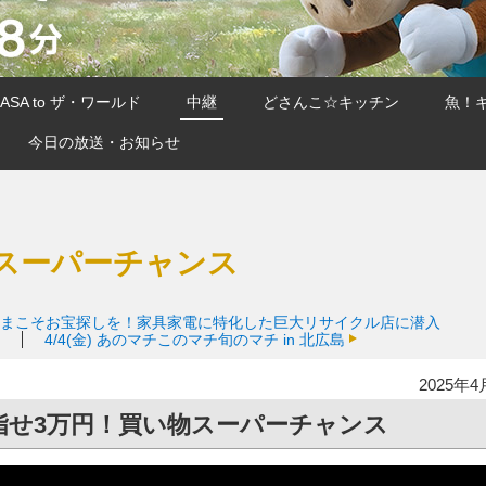
SA to ザ・ワールド
中継
どさんこ☆キッチン
魚！
今日の放送・お知らせ
物スーパーチャンス
いまこそお宝探しを！家具家電に特化した巨大リサイクル店に潜入
4/4(金)
あのマチこのマチ旬のマチ in 北広島
2025年4
目指せ3万円！買い物スーパーチャンス