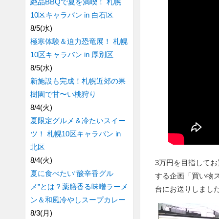
絶品BBQで夏を満喫！ 札幌
10区キャラバン in 白石区
8/5(水)
極寒体験＆迫力恐竜展！ 札幌
10区キャラバン in 厚別区
8/5(水)
新施設も完成！札幌近郊の果
樹園で甘〜い桃狩り
8/4(火)
夏限定グルメ＆冷たいスイー
ツ！ 札幌10区キャラバン in
北区
8/4(火)
3万円を目指して
夏に食べたい“酸辛香グル
する企画「買い物
メ”とは？薬膳香る味噌ラーメ
台にお送りしまし
ン＆和風冷やしスープカレー
8/3(月)