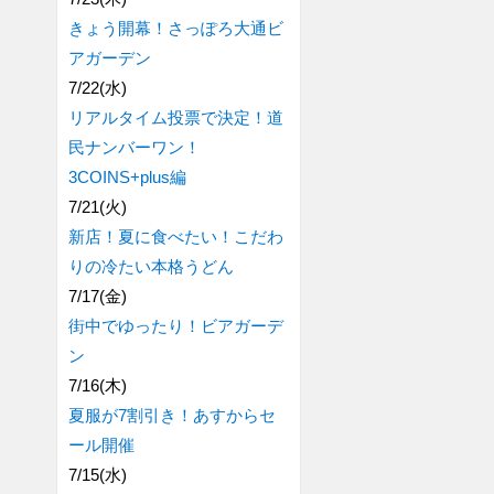
きょう開幕！さっぽろ大通ビ
アガーデン
7/22(水)
リアルタイム投票で決定！道
民ナンバーワン！
3COINS+plus編
7/21(火)
新店！夏に食べたい！こだわ
りの冷たい本格うどん
7/17(金)
街中でゆったり！ビアガーデ
ン
7/16(木)
夏服が7割引き！あすからセ
ール開催
7/15(水)