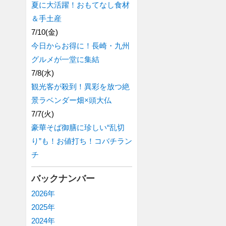
夏に大活躍！おもてなし食材
＆手土産
7/10(金)
今日からお得に！長崎・九州
グルメが一堂に集結
7/8(水)
観光客が殺到！異彩を放つ絶
景ラベンダー畑×頭大仏
7/7(火)
豪華そば御膳に珍しい“乱切
り”も！お値打ち！コバチラン
チ
バックナンバー
2026年
2025年
2024年