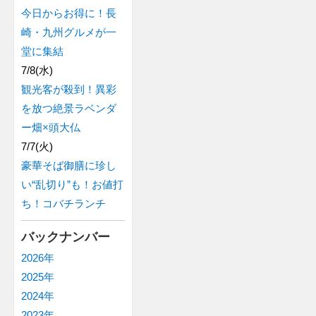
今日からお得に！長
崎・九州グルメが一
堂に集結
7/8(水)
観光客が殺到！異彩
を放つ絶景ラベンダ
ー畑×頭大仏
7/7(火)
豪華そば御膳に珍し
い“乱切り”も！お値打
ち！コバチランチ
バックナンバー
2026年
2025年
2024年
2023年