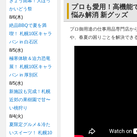
きょう開幕！大ほっ
プロも愛用！高機能
かいどう祭
悩み解消 新グッズ
8/6(木)
絶品BBQで夏を満
プロ御用達の仕事用品専門店か
喫！ 札幌10区キャラ
や、春夏の困りごとを解決でき
バン in 白石区
8/5(水)
極寒体験＆迫力恐竜
展！ 札幌10区キャラ
バン in 厚別区
8/5(水)
新施設も完成！札幌
近郊の果樹園で甘〜
い桃狩り
8/4(火)
夏限定グルメ＆冷た
いスイーツ！ 札幌10