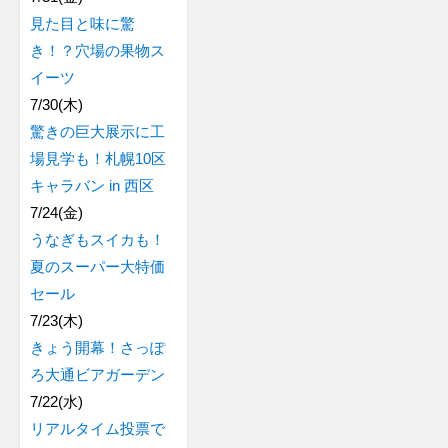
見た目と味に驚
き！？穴場の果物ス
イーツ
7/30(木)
驚きの巨大展示に工
場見学も！札幌10区
キャラバン in 西区
7/24(金)
うなぎもスイカも！
夏のスーパー大特価
セール
7/23(木)
きょう開幕！さっぽ
ろ大通ビアガーデン
7/22(水)
リアルタイム投票で