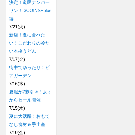
決定！道民ナンバー
ワン！ 3COINS+plus
編
7/21(火)
新店！夏に食べた
い！こだわりの冷た
い本格うどん
7/17(金)
街中でゆったり！ビ
アガーデン
7/16(木)
夏服が7割引き！あす
からセール開催
7/15(水)
夏に大活躍！おもて
なし食材＆手土産
7/10(金)