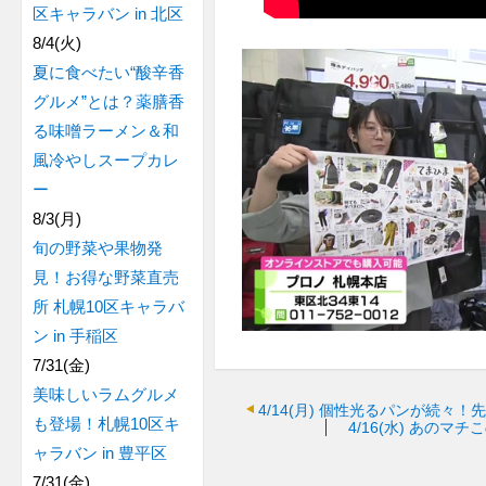
区キャラバン in 北区
8/4(火)
夏に食べたい“酸辛香
グルメ”とは？薬膳香
る味噌ラーメン＆和
風冷やしスープカレ
ー
8/3(月)
旬の野菜や果物発
見！お得な野菜直売
所 札幌10区キャラバ
ン in 手稲区
7/31(金)
美味しいラムグルメ
4/14(月)
個性光るパンが続々！先
も登場！札幌10区キ
4/16(水)
あのマチこ
ャラバン in 豊平区
7/31(金)