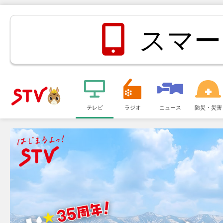
スマー
メ
ニ
テレビ
ラジオ
ニュース
防災・災害
ＳＴＶ札
ュ
ー
幌テレビ