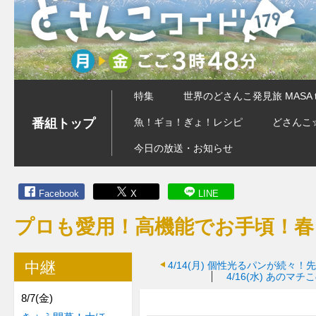
特集
世界のどさんこ発見旅 MASA 
番組トップ
魚！ギョ！ぎょ！レシピ
どさんこ
今日の放送・お知らせ
Facebook
X
LINE
プロも愛用！高機能でお手頃！春
中継
4/14(月)
個性光るパンが続々！先
4/16(水)
あのマチこ
8/7(金)