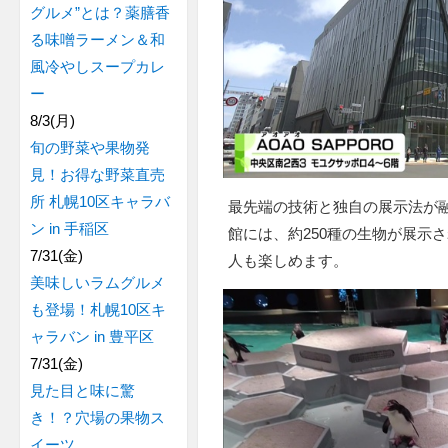
グルメ”とは？薬膳香
る味噌ラーメン＆和
風冷やしスープカレ
ー
8/3(月)
旬の野菜や果物発
見！お得な野菜直売
所 札幌10区キャラバ
最先端の技術と独自の展示法が
ン in 手稲区
館には、約250種の生物が展示
7/31(金)
人も楽しめます。
美味しいラムグルメ
も登場！札幌10区キ
ャラバン in 豊平区
7/31(金)
見た目と味に驚
き！？穴場の果物ス
イーツ