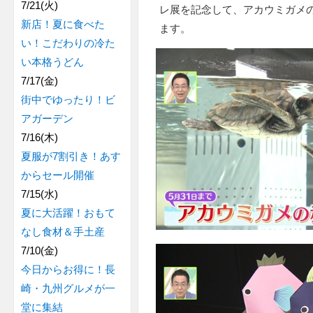
7/21(火)
レ展を記念して、アカウミガメ
新店！夏に食べた
ます。
い！こだわりの冷た
い本格うどん
7/17(金)
街中でゆったり！ビ
アガーデン
7/16(木)
夏服が7割引き！あす
からセール開催
7/15(水)
夏に大活躍！おもて
なし食材＆手土産
7/10(金)
今日からお得に！長
崎・九州グルメが一
堂に集結