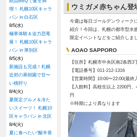
絶品BBQで夏を満
ウミガメ赤ちゃん登
喫！ 札幌10区キャラ
バン in 白石区
今週は毎日ゴールデンウィーク
8/5(水)
紹介！今回は、札幌の都市型水族館
極寒体験＆迫力恐竜
限定イベントなどをご紹介しま
展！ 札幌10区キャラ
AOAO SAPPORO
バン in 厚別区
8/5(水)
【住所】札幌市中央区南2条西3丁
新施設も完成！札幌
【電話番号】011-212-1316
近郊の果樹園で甘〜
【営業時間】10:00〜22:00(最終入
い桃狩り
【入館料】高校生以上 2200円、小
8/4(火)
円
夏限定グルメ＆冷た
※時期により異なります
いスイーツ！ 札幌10
区キャラバン in 北区
8/4(火)
夏に食べたい“酸辛香