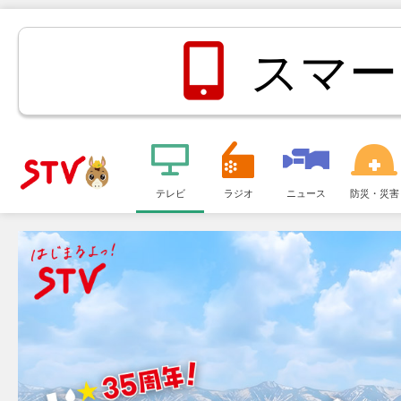
スマー
メ
ニ
テレビ
ラジオ
ニュース
防災・災害
ＳＴＶ札
ュ
ー
幌テレビ