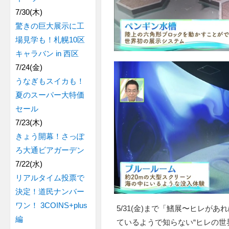
7/30(木)
驚きの巨大展示に工
場見学も！札幌10区
キャラバン in 西区
7/24(金)
うなぎもスイカも！
夏のスーパー大特価
セール
7/23(木)
きょう開幕！さっぽ
ろ大通ビアガーデン
7/22(水)
リアルタイム投票で
決定！道民ナンバー
ワン！ 3COINS+plus
5/31(金)まで「鰭展〜ヒレが
編
ているようで知らない“ヒレの世