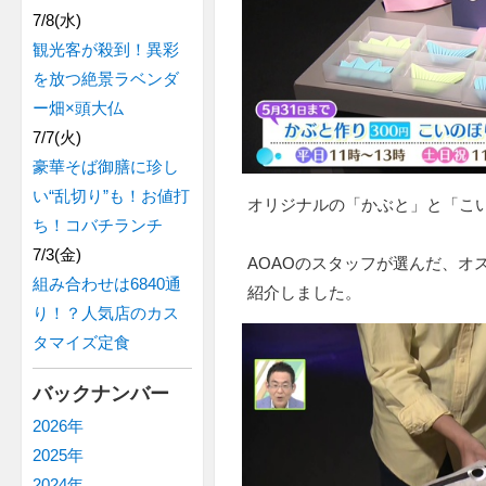
7/8(水)
観光客が殺到！異彩
を放つ絶景ラベンダ
ー畑×頭大仏
7/7(火)
豪華そば御膳に珍し
い“乱切り”も！お値打
オリジナルの「かぶと」と「こ
ち！コバチランチ
7/3(金)
AOAOのスタッフが選んだ、オ
組み合わせは6840通
紹介しました。
り！？人気店のカス
タマイズ定食
バックナンバー
2026年
2025年
2024年