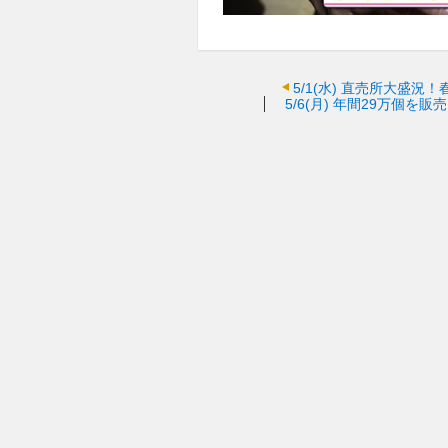
5/1(水)
直売所大盛況！
5/6(月)
年間29万個を販