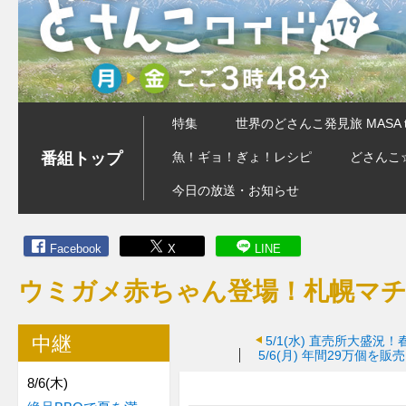
特集
世界のどさんこ発見旅 MASA 
番組トップ
魚！ギョ！ぎょ！レシピ
どさんこ
今日の放送・お知らせ
Facebook
X
LINE
ウミガメ赤ちゃん登場！札幌マ
中継
5/1(水)
直売所大盛況！
5/6(月)
年間29万個を販
8/6(木)