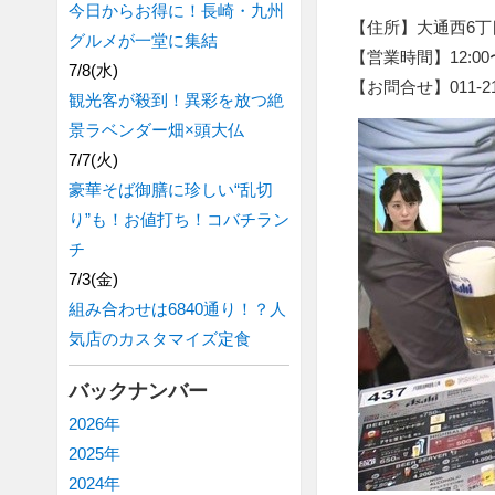
今日からお得に！長崎・九州
【住所】大通西6丁
グルメが一堂に集結
【営業時間】12:00〜
7/8(水)
【お問合せ】011-219
観光客が殺到！異彩を放つ絶
景ラベンダー畑×頭大仏
7/7(火)
豪華そば御膳に珍しい“乱切
り”も！お値打ち！コバチラン
チ
7/3(金)
組み合わせは6840通り！？人
気店のカスタマイズ定食
バックナンバー
2026年
2025年
2024年