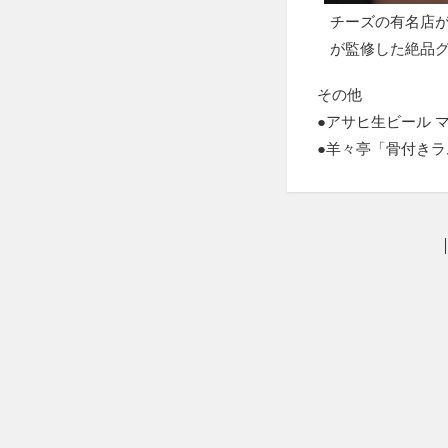
チーズの有名店
が監修した絶品
その他
●アサヒ生ビール マルエ
●羊々亭「骨付きラ