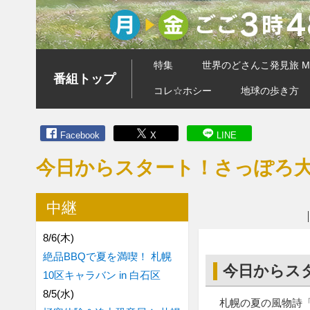
特集
世界のどさんこ発見旅 MA
番組トップ
コレ☆ホシー
地球の歩き方
Facebook
X
LINE
今日からスタート！さっぽろ
中継
8/6(木)
絶品BBQで夏を満喫！ 札幌
今日からス
10区キャラバン in 白石区
8/5(水)
札幌の夏の風物詩