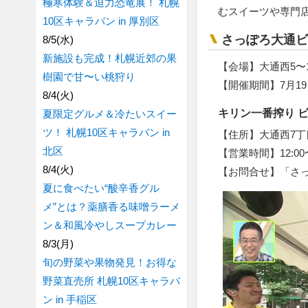
極寒体験＆迫力恐竜展！ 札幌
むスイーツや専門
10区キャラバン in 厚別区
さっぽろ大通ビ
8/5(水)
新施設も完成！札幌近郊の果
【会場】大通西5〜
樹園で甘〜い桃狩り
【開催期間】7月19日
8/4(火)
キリン一番搾り 
夏限定グルメ＆冷たいスイー
ツ！ 札幌10区キャラバン in
【住所】大通西7丁
北区
【営業時間】12:00〜
8/4(火)
【お問合せ】「さっ
夏に食べたい“酸辛香グル
メ”とは？薬膳香る味噌ラーメ
ン＆和風冷やしスープカレー
8/3(月)
旬の野菜や果物発見！お得な
野菜直売所 札幌10区キャラバ
ン in 手稲区