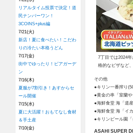
リアルタイム投票で決定！道
民ナンバーワン！
3COINS+plus編
7/21(火)
新店！夏に食べたい！こだわ
りの冷たい本格うどん
7/17(金)
7丁目では202
街中でゆったり！ビアガーデ
格的なピザなど
ン
その他
7/16(木)
●キリン一番搾り(500
夏服が7割引き！あすからセ
●黄金の串「室蘭やき
ール開催
●海鮮食堂 海「道産
7/15(水)
●海鮮食堂 海「イカ
夏に大活躍！おもてなし食材
●キリンビール園「生
＆手土産
7/10(金)
ASAHI SUPER D