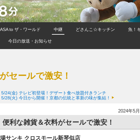
SA to ザ・ワールド
中継
どさんこ☆キッチン
魚！
今日の放送・お知らせ
料がセールで激安！
5/24(金)
テレビ初登場！デザート食べ放題付きランチ
5/28(火)
今日から開催！京都の伝統と革新の味が集結！
2024年5月
！便利な雑貨＆衣料がセールで激安！
場サンキ クロスモール新琴似店