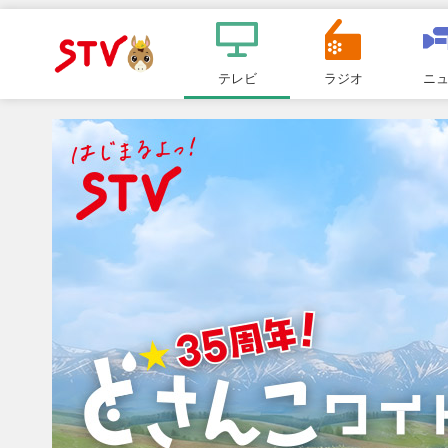
メ
ニ
テレビ
ラジオ
ニ
ＳＴＶ札
ュ
ー
幌テレビ