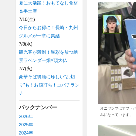
夏に大活躍！おもてなし食材
＆手土産
7/10(金)
今日からお得に！長崎・九州
グルメが一堂に集結
7/8(水)
観光客が殺到！異彩を放つ絶
景ラベンダー畑×頭大仏
7/7(火)
豪華そば御膳に珍しい“乱切
り”も！お値打ち！コバチラン
チ
バックナンバー
オニヤンマはアブ・
みになっています。
2026年
2025年
2024年