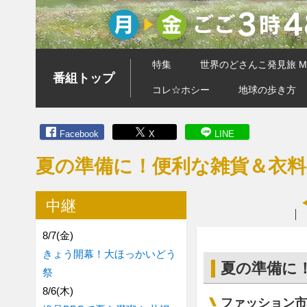
特集
世界のどさんこ発見旅 MA
番組トップ
コレ☆ホシー
地球の歩き方
Facebook
X
LINE
夏の準備に！便利な雑貨＆衣
中継
8/7(金)
きょう開幕！大ほっかいどう
夏の準備に
祭
8/6(木)
ファッション市