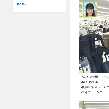
2023年
マネキン着用アイテ
●帽子 各種658円
●接触冷感 衿レースタ
●スキニーアンクルデニ