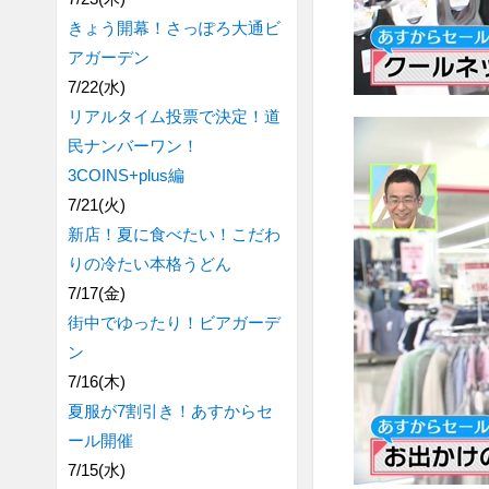
きょう開幕！さっぽろ大通ビ
アガーデン
7/22(水)
リアルタイム投票で決定！道
民ナンバーワン！
3COINS+plus編
7/21(火)
新店！夏に食べたい！こだわ
りの冷たい本格うどん
7/17(金)
街中でゆったり！ビアガーデ
ン
7/16(木)
夏服が7割引き！あすからセ
ール開催
7/15(水)