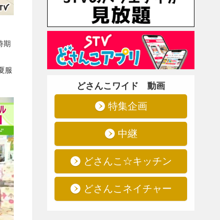
時期
夏服
どさんこワイド 動画
特集企画
中継
どさんこ☆キッチン
どさんこネイチャー