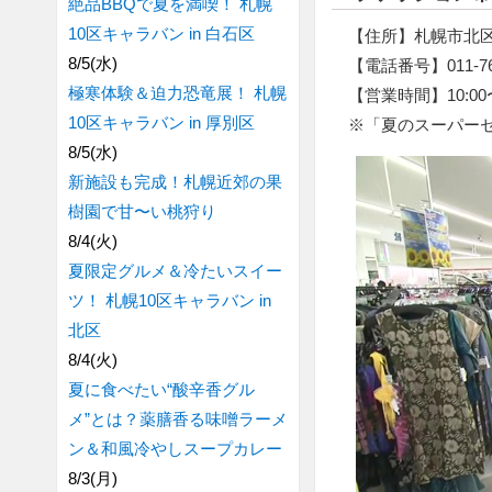
絶品BBQで夏を満喫！ 札幌
10区キャラバン in 白石区
【住所】札幌市北区
8/5(水)
【電話番号】011-769
極寒体験＆迫力恐竜展！ 札幌
【営業時間】10:00〜
10区キャラバン in 厚別区
※「夏のスーパーセー
8/5(水)
新施設も完成！札幌近郊の果
樹園で甘〜い桃狩り
8/4(火)
夏限定グルメ＆冷たいスイー
ツ！ 札幌10区キャラバン in
北区
8/4(火)
夏に食べたい“酸辛香グル
メ”とは？薬膳香る味噌ラーメ
ン＆和風冷やしスープカレー
8/3(月)