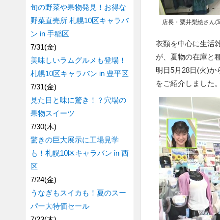
旬の野菜や果物発見！お得な
野菜直売所 札幌10区キャラバ
店長・粟井梨絵さん(写
ン in 手稲区
衣類を中心に生活
7/31(金)
が、夏物の在庫と
美味しいラムグルメも登場！
明日5月28日(火
札幌10区キャラバン in 豊平区
をご紹介しました
7/31(金)
見た目と味に驚き！？穴場の
果物スイーツ
7/30(木)
驚きの巨大展示に工場見学
も！札幌10区キャラバン in 西
区
7/24(金)
うなぎもスイカも！夏のスー
パー大特価セール
7/23(木)