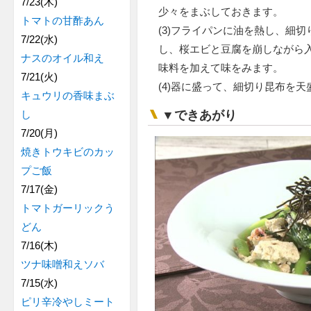
7/23(木)
少々をまぶしておきます。
トマトの甘酢あん
(3)フライパンに油を熱し、細
7/22(水)
し、桜エビと豆腐を崩しながら
ナスのオイル和え
味料を加えて味をみます。
7/21(火)
(4)器に盛って、細切り昆布を
キュウリの香味まぶ
▼できあがり
し
7/20(月)
焼きトウキビのカッ
プご飯
7/17(金)
トマトガーリックう
どん
7/16(木)
ツナ味噌和えソバ
7/15(水)
ピリ辛冷やしミート