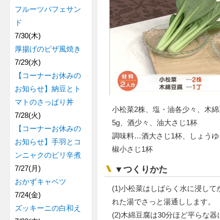
フルーツパフェサン
ド
7/30(木)
厚揚げのピザ風焼き
7/29(水)
【コーナーお休みの
お知らせ】納豆とト
マトのさっぱり丼
小松菜2株、塩・油各少々、木綿
7/28(火)
5g、酒少々、油大さじ1杯
【コーナーお休みの
調味料…酒大さじ1杯、しょうゆ
お知らせ】手羽とコ
椒小さじ1杯
ンニャクのピリ辛煮
7/27(月)
▼つくりかた
おかずキャベツ
(1)小松菜はしばらく水に浸して
7/24(金)
れた湯でさっと湯通しします。
ズッキーニの白和え
(2)木綿豆腐は30分ほど平らな