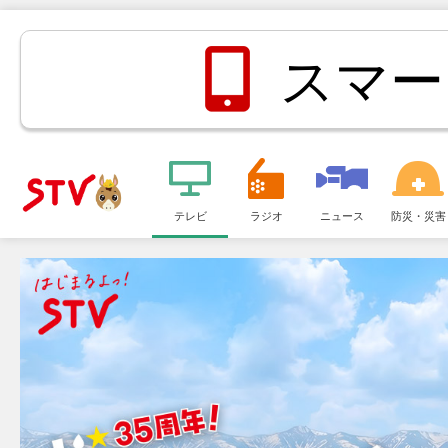
スマー
メ
ニ
テレビ
ラジオ
ニュース
防災・災害
ＳＴＶ札
ュ
ー
幌テレビ