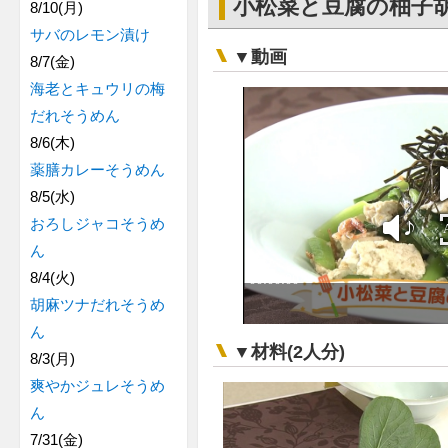
小松菜と豆腐の柚子
8/10(月)
サバのレモン漬け
▼動画
8/7(金)
海老とキュウリの梅
だれそうめん
8/6(木)
薬膳カレーそうめん
8/5(水)
おろしジャコそうめ
ん
8/4(火)
胡麻ツナだれそうめ
ん
▼材料(2人分)
8/3(月)
爽やかジュレそうめ
ん
7/31(金)