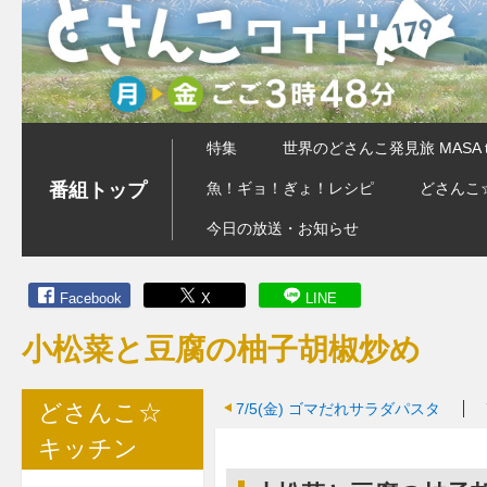
特集
世界のどさんこ発見旅 MASA 
番組トップ
魚！ギョ！ぎょ！レシピ
どさんこ
今日の放送・お知らせ
Facebook
X
LINE
小松菜と豆腐の柚子胡椒炒め
どさんこ☆
7/5(金)
ゴマだれサラダパスタ
キッチン