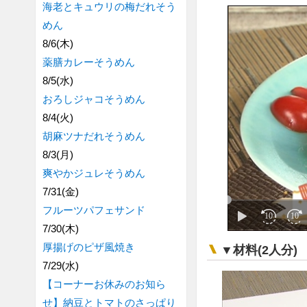
海老とキュウリの梅だれそう
めん
8/6(木)
薬膳カレーそうめん
8/5(水)
おろしジャコそうめん
8/4(火)
胡麻ツナだれそうめん
8/3(月)
爽やかジュレそうめん
7/31(金)
フルーツパフェサンド
7/30(木)
厚揚げのピザ風焼き
▼材料(2人分)
7/29(水)
【コーナーお休みのお知ら
せ】納豆とトマトのさっぱり