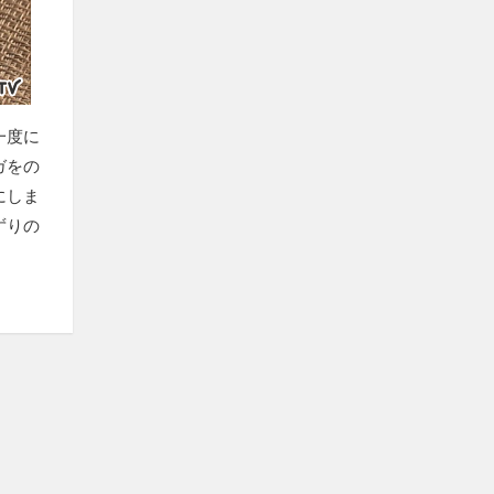
一度に
ガをの
にしま
ずりの