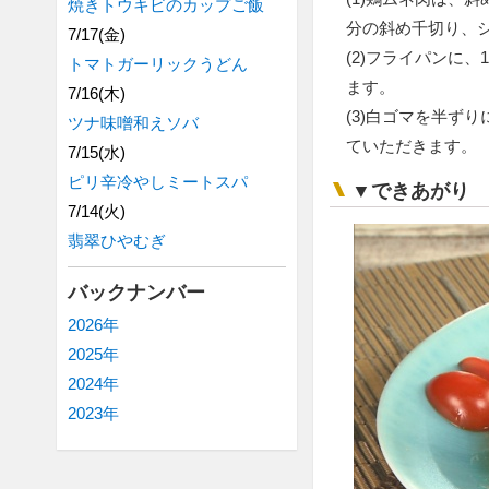
焼きトウキビのカップご飯
分の斜め千切り、
7/17(金)
(2)フライパンに
トマトガーリックうどん
ます。
7/16(木)
(3)白ゴマを半ず
ツナ味噌和えソバ
ていただきます。
7/15(水)
ピリ辛冷やしミートスパ
▼できあがり
7/14(火)
翡翠ひやむぎ
バックナンバー
2026年
2025年
2024年
2023年