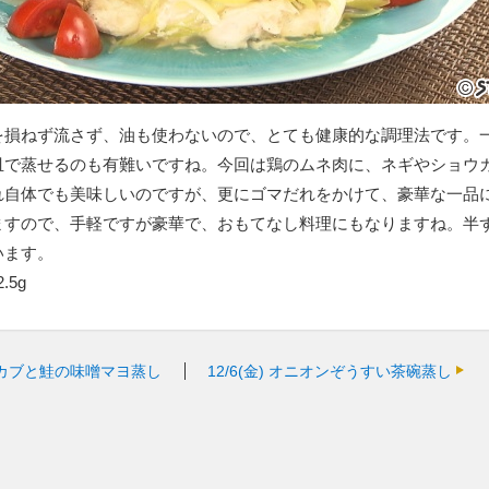
を損ねず流さず、油も使わないので、とても健康的な調理法です。
皿で蒸せるのも有難いですね。今回は鶏のムネ肉に、ネギやショウ
れ自体でも美味しいのですが、更にゴマだれをかけて、豪華な一品
ますので、手軽ですが豪華で、おもてなし料理にもなりますね。半
います。
.5g
カブと鮭の味噌マヨ蒸し
12/6(金)
オニオンぞうすい茶碗蒸し