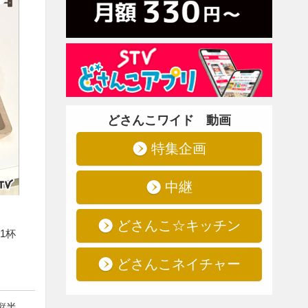
どさんこワイド 動画
特集企画
中継
どさんこ☆キッチン
1杯
どさんこネイチャー
縦半