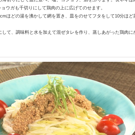
ショウガも千切りにして鶏肉の上に広げてのせます。
、1cmほどの湯を沸かして網を置き、皿をのせてフタをして10分ほど
りにして、調味料と水を加えて混ぜタレを作り、蒸しあがった鶏肉に