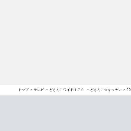
トップ
テレビ
どさんこワイド１７９
どさんこ☆キッチン
2