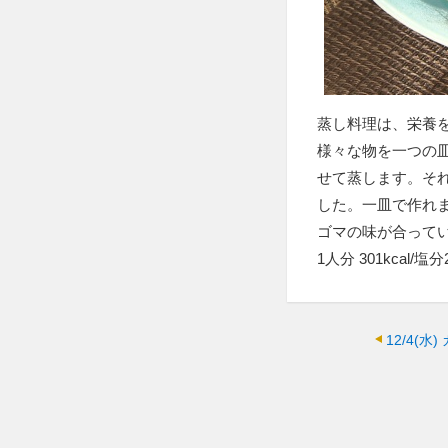
蒸し料理は、栄養
様々な物を一つの
せて蒸します。そ
した。一皿で作れ
ゴマの味が合って
1人分 301kcal/塩分2
12/4(水)