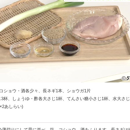
コショウ・酒各少々、長ネギ1本、ショウガ1片
3杯、しょうゆ・酢各大さじ1杯、てんさい糖小さじ1杯、水大さじ
×2あしらい)
斜め薄切りにして皿に並べ、塩、コショウ、酒をふります。長ネギは