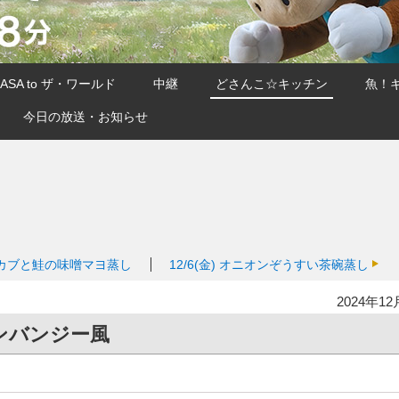
SA to ザ・ワールド
中継
どさんこ☆キッチン
魚！
今日の放送・お知らせ
カブと鮭の味噌マヨ蒸し
12/6(金)
オニオンぞうすい茶碗蒸し
2024年12
ンバンジー風