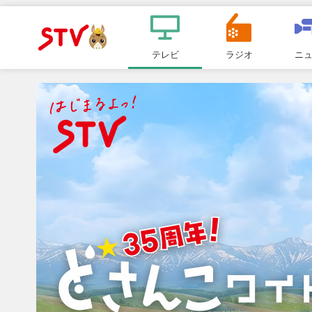
メ
ニ
テレビ
ラジオ
ニ
ＳＴＶ札
ュ
ー
幌テレビ