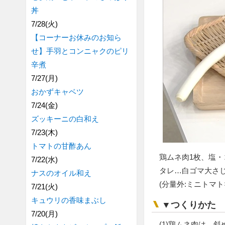
丼
7/28(火)
【コーナーお休みのお知ら
せ】手羽とコンニャクのピリ
辛煮
7/27(月)
おかずキャベツ
7/24(金)
ズッキーニの白和え
7/23(木)
トマトの甘酢あん
鶏ムネ肉1枚、塩・
7/22(水)
タレ…白ゴマ大さじ
ナスのオイル和え
(分量外:ミニトマト
7/21(火)
キュウリの香味まぶし
▼つくりかた
7/20(月)
(1)鶏ムネ肉は、