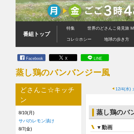
特集
世界のどさんこ発見旅 MA
番組トップ
コレ☆ホシー
地球の歩き方
Facebook
X
LINE
蒸し鶏のバンバンジー風
どさんこ☆キッチ
12/4(水)
ン
蒸し鶏のバ
8/10(月)
サバのレモン漬け
▼動画
8/7(金)