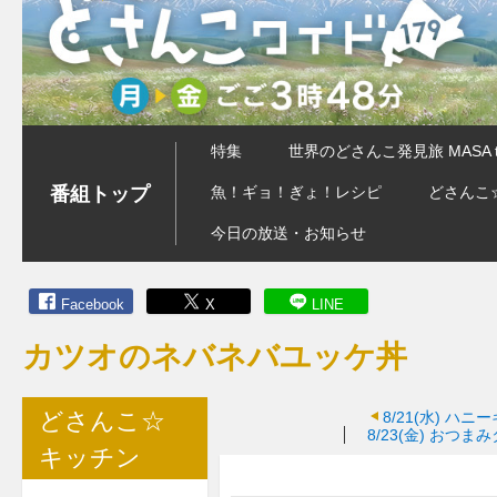
特集
世界のどさんこ発見旅 MASA 
番組トップ
魚！ギョ！ぎょ！レシピ
どさんこ
今日の放送・お知らせ
Facebook
X
LINE
カツオのネバネバユッケ丼
どさんこ☆
8/21(水)
ハニー
8/23(金)
おつまみ
キッチン