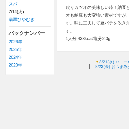
スパ
戻りカツオの美味しい時！納豆
7/14(火)
オも納豆も大変強い素材ですが
翡翠ひやむぎ
す。味に工夫して夏バテを吹き
す。
バックナンバー
1人分 438kcal/塩分2.0g
2026年
2025年
2024年
8/21(水)
ハニー
2023年
8/23(金)
おつまみ