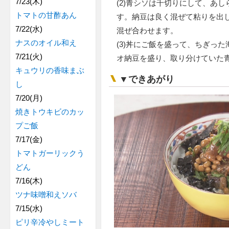
7/23(木)
(2)青シソは千切りにして、あ
トマトの甘酢あん
す。納豆は良く混ぜて粘りを出し
7/22(水)
混ぜ合わせます。
ナスのオイル和え
(3)丼にご飯を盛って、ちぎっ
7/21(火)
オ納豆を盛り、取り分けていた
キュウリの香味まぶ
▼できあがり
し
7/20(月)
焼きトウキビのカッ
プご飯
7/17(金)
トマトガーリックう
どん
7/16(木)
ツナ味噌和えソバ
7/15(水)
ピリ辛冷やしミート