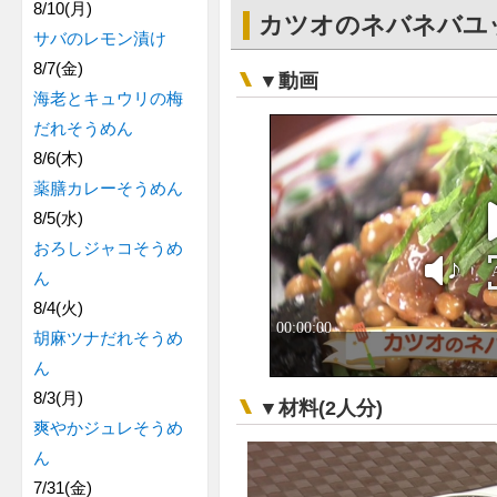
8/10(月)
カツオのネバネバユ
サバのレモン漬け
8/7(金)
▼動画
海老とキュウリの梅
だれそうめん
8/6(木)
薬膳カレーそうめん
8/5(水)
おろしジャコそうめ
ん
8/4(火)
胡麻ツナだれそうめ
ん
8/3(月)
▼材料(2人分)
爽やかジュレそうめ
ん
7/31(金)