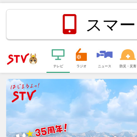
スマー
メ
ニ
テレビ
ラジオ
ニュース
防災・災害
ＳＴＶ札
ュ
ー
幌テレビ