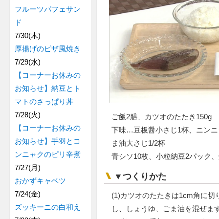
フルーツパフェサン
ド
7/30(木)
厚揚げのピザ風焼き
7/29(水)
【コーナーお休みの
お知らせ】納豆とト
マトのさっぱり丼
7/28(火)
ご飯2膳、カツオのたたき150g
【コーナーお休みの
下味…豆板醤小さじ1杯、ニンニ
お知らせ】手羽とコ
ま油大さじ1/2杯
ンニャクのピリ辛煮
青シソ10枚、小粒納豆2パック
7/27(月)
▼つくりかた
おかずキャベツ
7/24(金)
(1)カツオのたたきは1cm角に
ズッキーニの白和え
し、しょうゆ、ごま油を混ぜま