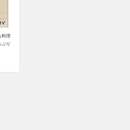
る料理
っぷり