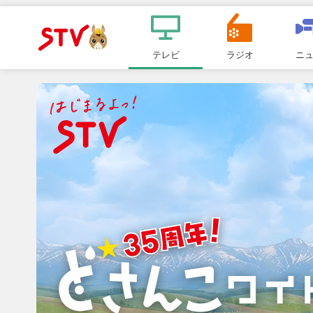
メ
ニ
テレビ
ラジオ
ニ
ＳＴＶ札
ュ
ー
幌テレビ