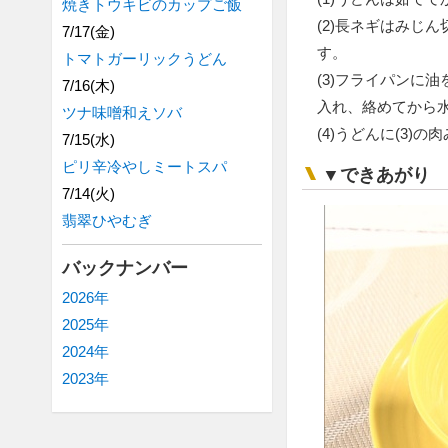
焼きトウキビのカップご飯
(2)長ネギはみじ
7/17(金)
す。
トマトガーリックうどん
(3)フライパンに
7/16(木)
入れ、絡めてから
ツナ味噌和えソバ
(4)うどんに(3
7/15(水)
ピリ辛冷やしミートスパ
▼できあがり
7/14(火)
翡翠ひやむぎ
バックナンバー
2026年
2025年
2024年
2023年