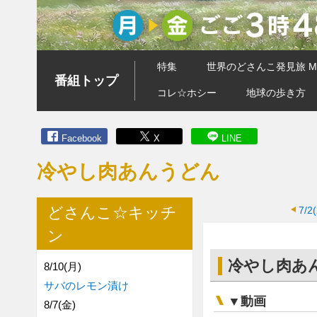
特集
世界のどさんこ発見旅 MA
番組トップ
コレ☆ホシー
地球の歩き方
Facebook
X
LINE
冷やし肉あんうどん
どさんこ☆キッチ
7/2
ン
冷やし肉あ
8/10(月)
サバのレモン漬け
▼動画
8/7(金)