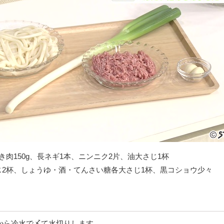
き肉150g、長ネギ1本、ニンニク2片、油大さじ1杯
じ2杯、しょうゆ・酒・てんさい糖各大さじ1杯、黒コショウ少々
てから冷水で〆て水切りします。