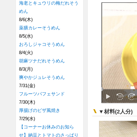
海老とキュウリの梅だれそう
めん
8/6(木)
薬膳カレーそうめん
8/5(水)
おろしジャコそうめん
8/4(火)
胡麻ツナだれそうめん
8/3(月)
爽やかジュレそうめん
7/31(金)
フルーツパフェサンド
7/30(木)
厚揚げのピザ風焼き
▼材料(2人分)
7/29(水)
【コーナーお休みのお知ら
せ】納豆とトマトのさっぱり