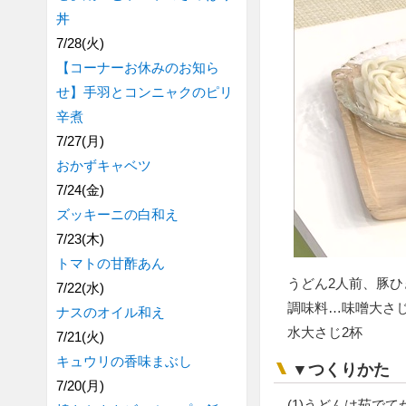
丼
7/28(火)
【コーナーお休みのお知ら
せ】手羽とコンニャクのピリ
辛煮
7/27(月)
おかずキャベツ
7/24(金)
ズッキーニの白和え
7/23(木)
トマトの甘酢あん
うどん2人前、豚ひ
7/22(水)
調味料…味噌大さ
ナスのオイル和え
水大さじ2杯
7/21(火)
キュウリの香味まぶし
▼つくりかた
7/20(月)
(1)うどんは茹で