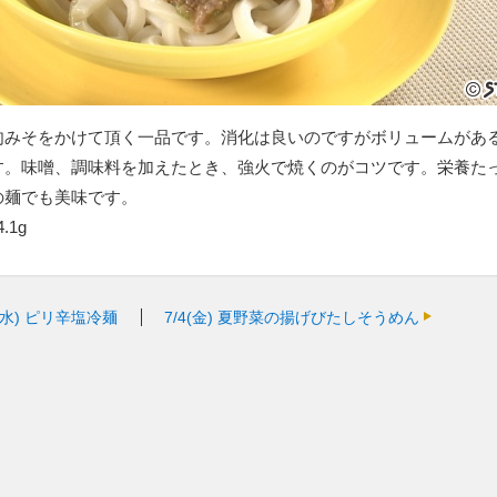
肉みそをかけて頂く一品です。消化は良いのですがボリュームがあ
す。味噌、調味料を加えたとき、強火で焼くのがコツです。栄養た
の麺でも美味です。
.1g
(水)
ピリ辛塩冷麺
7/4(金)
夏野菜の揚げびたしそうめん