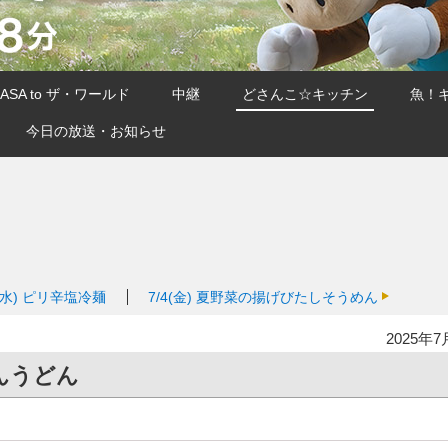
SA to ザ・ワールド
中継
どさんこ☆キッチン
魚！
今日の放送・お知らせ
(水)
ピリ辛塩冷麺
7/4(金)
夏野菜の揚げびたしそうめん
2025年7
んうどん