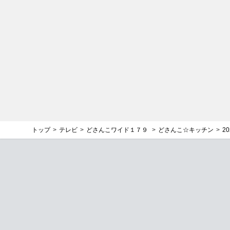
トップ
テレビ
どさんこワイド１７９
どさんこ☆キッチン
2