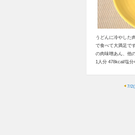
うどんに冷やした
で食べて大満足で
の肉味噌あん、他
1人分 478kcal/塩分4
7/2