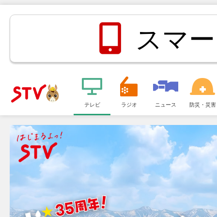
スマー
メ
ニ
テレビ
ラジオ
ニュース
防災・災害
ＳＴＶ札
ュ
ー
幌テレビ