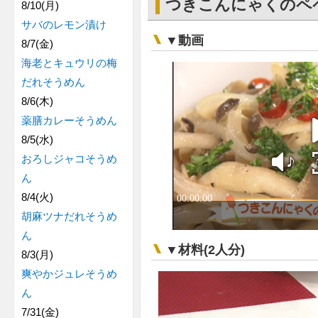
つきこんにゃくのペ
8/10(月)
サバのレモン漬け
▼動画
8/7(金)
海老とキュウリの梅
だれそうめん
8/6(木)
薬膳カレーそうめん
8/5(水)
おろしジャコそうめ
ん
8/4(火)
胡麻ツナだれそうめ
ん
▼材料(2人分)
8/3(月)
爽やかジュレそうめ
ん
7/31(金)