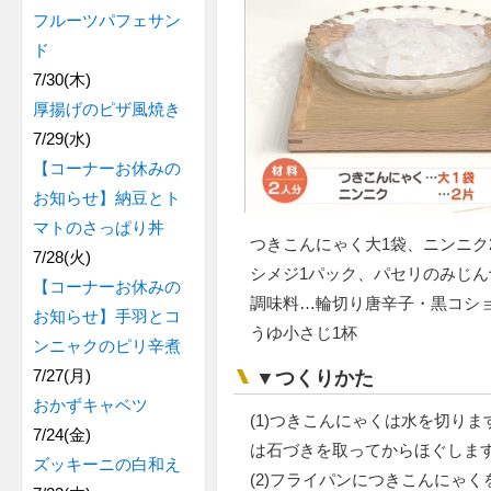
フルーツパフェサン
ド
7/30(木)
厚揚げのピザ風焼き
7/29(水)
【コーナーお休みの
お知らせ】納豆とト
マトのさっぱり丼
つきこんにゃく大1袋、ニンニク
7/28(火)
シメジ1パック、パセリのみじん
【コーナーお休みの
調味料…輪切り唐辛子・黒コショ
お知らせ】手羽とコ
うゆ小さじ1杯
ンニャクのピリ辛煮
7/27(月)
▼つくりかた
おかずキャベツ
(1)つきこんにゃくは水を切り
7/24(金)
は石づきを取ってからほぐしま
ズッキーニの白和え
(2)フライパンにつきこんにゃ