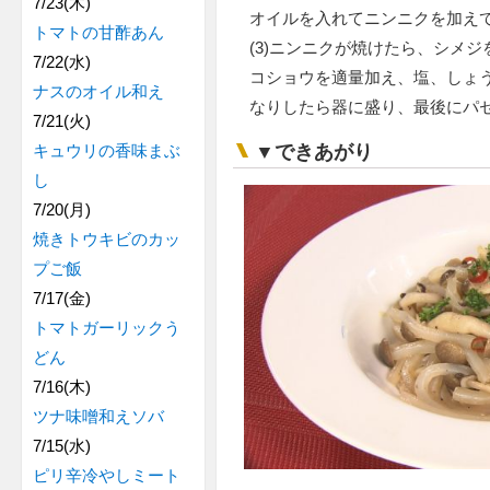
7/23(木)
オイルを入れてニンニクを加え
トマトの甘酢あん
(3)ニンニクが焼けたら、シメ
7/22(水)
コショウを適量加え、塩、しょ
ナスのオイル和え
なりしたら器に盛り、最後にパ
7/21(火)
▼できあがり
キュウリの香味まぶ
し
7/20(月)
焼きトウキビのカッ
プご飯
7/17(金)
トマトガーリックう
どん
7/16(木)
ツナ味噌和えソバ
7/15(水)
ピリ辛冷やしミート