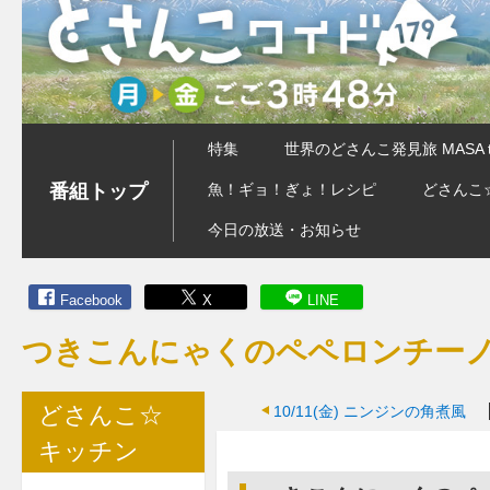
特集
世界のどさんこ発見旅 MASA 
番組トップ
魚！ギョ！ぎょ！レシピ
どさんこ
今日の放送・お知らせ
Facebook
X
LINE
つきこんにゃくのペペロンチー
どさんこ☆
10/11(金)
ニンジンの角煮風
キッチン