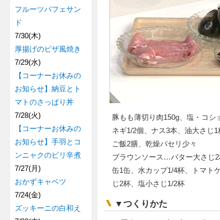
フルーツパフェサン
ド
7/30(木)
厚揚げのピザ風焼き
7/29(水)
【コーナーお休みの
お知らせ】納豆とト
マトのさっぱり丼
7/28(火)
豚もも薄切り肉150g、塩・コ
【コーナーお休みの
ネギ1/2個、ナス3本、油大さじ
お知らせ】手羽とコ
ご飯2膳、乾燥パセリ少々
ンニャクのピリ辛煮
ブラウンソース…バター大さじ2
7/27(月)
缶1缶、水カップ1/4杯、トマ
おかずキャベツ
じ2杯、塩小さじ1/2杯
7/24(金)
▼つくりかた
ズッキーニの白和え