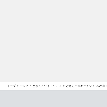
トップ
テレビ
どさんこワイド１７９
どさんこ☆キッチン
2025年