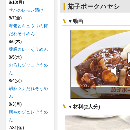
8/10(月)
茄子ポークハヤシ
サバのレモン漬け
8/7(金)
▼動画
海老とキュウリの梅
だれそうめん
8/6(木)
薬膳カレーそうめん
8/5(水)
おろしジャコそうめ
ん
8/4(火)
胡麻ツナだれそうめ
ん
8/3(月)
▼材料(2人分)
爽やかジュレそうめ
ん
7/31(金)