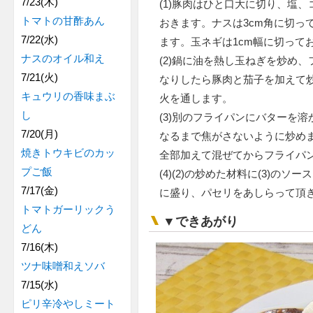
7/23(木)
(1)豚肉はひと口大に切り、塩
トマトの甘酢あん
おきます。ナスは3cm角に切っ
7/22(水)
ます。玉ネギは1cm幅に切って
ナスのオイル和え
(2)鍋に油を熱し玉ねぎを炒め
7/21(火)
なりしたら豚肉と茄子を加えて
キュウリの香味まぶ
火を通します。
し
(3)別のフライパンにバターを
7/20(月)
なるまで焦がさないように炒め
焼きトウキビのカッ
全部加えて混ぜてからフライパ
プご飯
(4)(2)の炒めた材料に(3)の
7/17(金)
に盛り、パセリをあしらって頂
トマトガーリックう
▼できあがり
どん
7/16(木)
ツナ味噌和えソバ
7/15(水)
ピリ辛冷やしミート