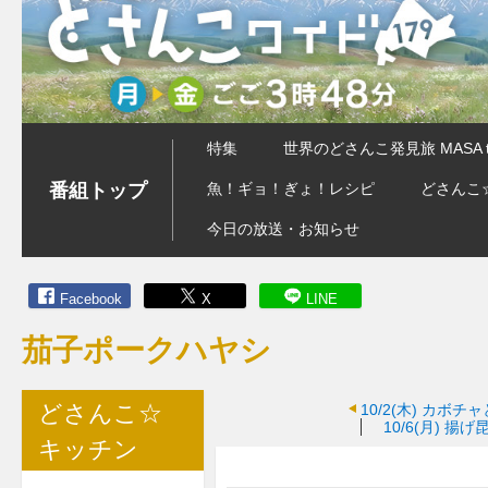
特集
世界のどさんこ発見旅 MASA 
番組トップ
魚！ギョ！ぎょ！レシピ
どさんこ
今日の放送・お知らせ
Facebook
X
LINE
茄子ポークハヤシ
どさんこ☆
10/2(木)
カボチャ
10/6(月)
揚げ
キッチン