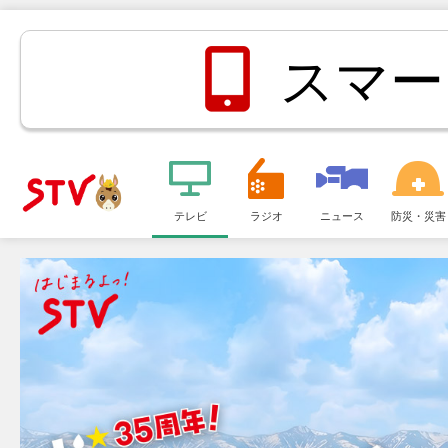
スマー
メ
ニ
テレビ
ラジオ
ニュース
防災・災害
ＳＴＶ札
ュ
ー
幌テレビ