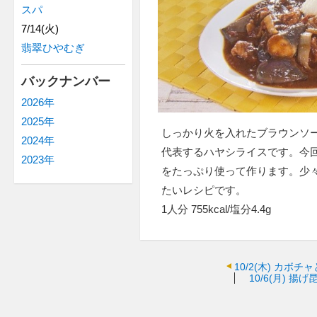
スパ
7/14(火)
翡翠ひやむぎ
バックナンバー
2026年
2025年
しっかり火を入れたブラウンソ
2024年
代表するハヤシライスです。今
2023年
をたっぷり使って作ります。少
たいレシピです。
1人分 755kcal/塩分4.4g
10/2(木)
カボチャ
10/6(月)
揚げ