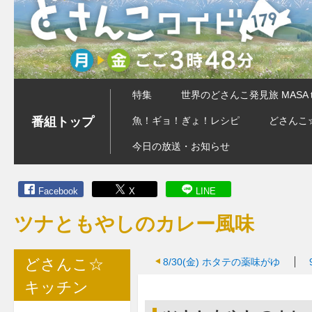
特集
世界のどさんこ発見旅 MASA 
番組トップ
魚！ギョ！ぎょ！レシピ
どさんこ
今日の放送・お知らせ
Facebook
X
LINE
ツナともやしのカレー風味
どさんこ☆
8/30(金)
ホタテの薬味がゆ
キッチン