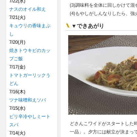
7/22(水)
(3)調味料を全体に回しかけて
ナスのオイル和え
(4)もやしがしんなりしたら、
7/21(火)
▼できあがり
キュウリの香味まぶ
し
7/20(月)
焼きトウキビのカッ
プご飯
7/17(金)
トマトガーリックう
どん
7/16(木)
ツナ味噌和えソバ
7/15(水)
ピリ辛冷やしミート
どさんこワイドがスタートした
スパ
一品」。夕方には献立が決まっ
7/14(火)