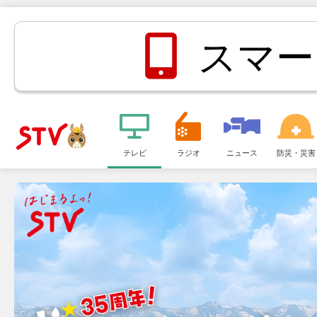
スマー
メ
ニ
テレビ
ラジオ
ニュース
防災・災害
ＳＴＶ札
ュ
ー
幌テレビ