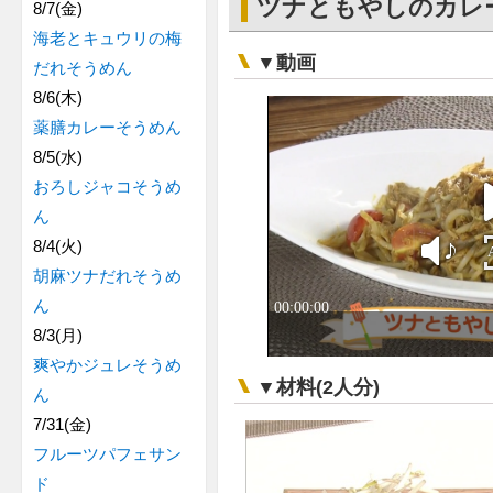
ツナともやしのカレ
8/7(金)
海老とキュウリの梅
▼動画
だれそうめん
8/6(木)
薬膳カレーそうめん
8/5(水)
おろしジャコそうめ
ん
8/4(火)
胡麻ツナだれそうめ
ん
8/3(月)
爽やかジュレそうめ
▼材料(2人分)
ん
7/31(金)
フルーツパフェサン
ド