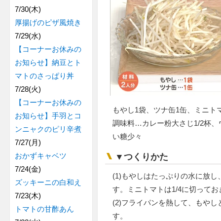
7/30(木)
厚揚げのピザ風焼き
7/29(水)
【コーナーお休みの
お知らせ】納豆とト
マトのさっぱり丼
7/28(火)
【コーナーお休みの
もやし1袋、ツナ缶1缶、ミニト
お知らせ】手羽とコ
調味料…カレー粉大さじ1/2杯
ンニャクのピリ辛煮
い糖少々
7/27(月)
おかずキャベツ
▼つくりかた
7/24(金)
(1)もやしはたっぷりの水に放
ズッキーニの白和え
す。ミニトマトは1/4に切って
7/23(木)
(2)フライパンを熱して、もや
トマトの甘酢あん
す。