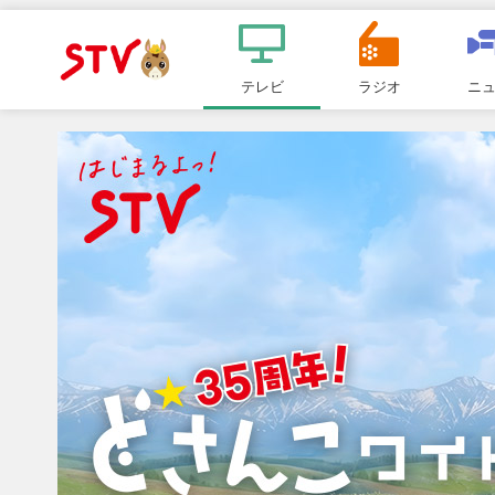
メ
ニ
テレビ
ラジオ
ニ
ＳＴＶ札
ュ
ー
幌テレビ