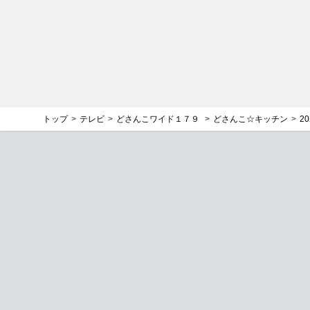
トップ
テレビ
どさんこワイド１７９
どさんこ☆キッチン
2