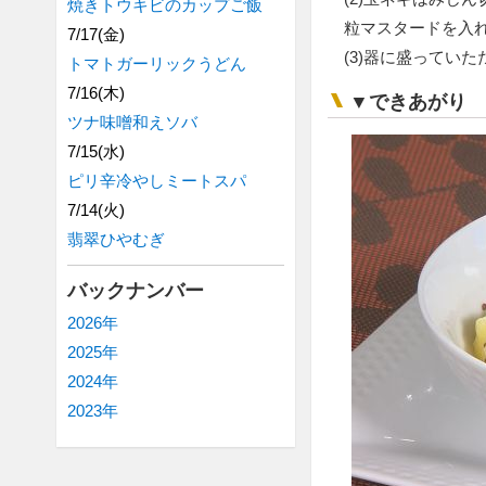
焼きトウキビのカップご飯
粒マスタードを入
7/17(金)
(3)器に盛ってい
トマトガーリックうどん
7/16(木)
▼できあがり
ツナ味噌和えソバ
7/15(水)
ピリ辛冷やしミートスパ
7/14(火)
翡翠ひやむぎ
バックナンバー
2026年
2025年
2024年
2023年