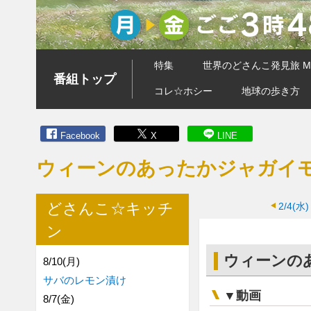
特集
世界のどさんこ発見旅 MA
番組トップ
コレ☆ホシー
地球の歩き方
Facebook
X
LINE
ウィーンのあったかジャガイ
どさんこ☆キッチ
2/4(水)
ン
ウィーンの
8/10(月)
サバのレモン漬け
▼動画
8/7(金)