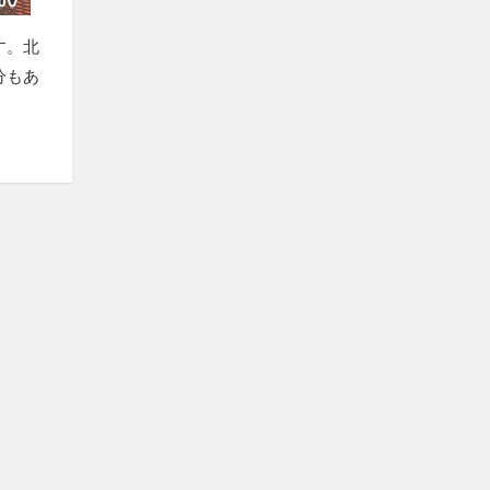
す。北
分もあ