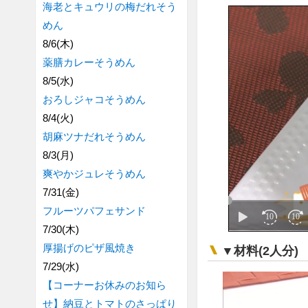
海老とキュウリの梅だれそう
めん
8/6(木)
薬膳カレーそうめん
8/5(水)
おろしジャコそうめん
8/4(火)
胡麻ツナだれそうめん
8/3(月)
爽やかジュレそうめん
7/31(金)
フルーツパフェサンド
7/30(木)
厚揚げのピザ風焼き
▼材料(2人分)
7/29(水)
【コーナーお休みのお知ら
せ】納豆とトマトのさっぱり