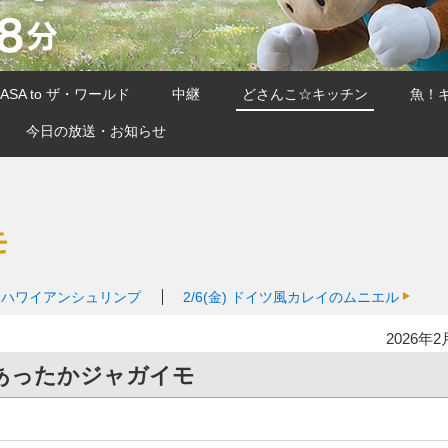
SA to ザ・ワールド
中継
どさんこ☆キッチン
魚！
今日の放送・お知らせ
モ
ハワイアンシュリンプ
2/6(金)
ドイツ風カレイのムニエル
2026年2
あったかジャガイモ