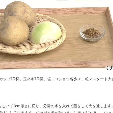
カップ1/2杯、玉ネギ1/2個、塩・コショウ各少々、粒マスタード大
皮をむいて1cm厚さに切り、分量の水を入れて蓋をして火を通します
ん切りにしておきます。ジャガイモが熱いうちに玉ネギと塩、コショ