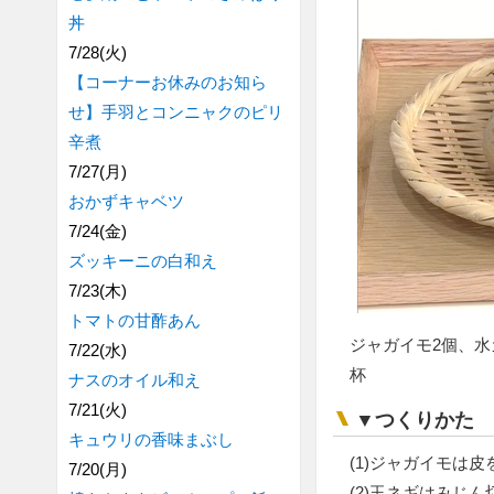
丼
7/28(火)
【コーナーお休みのお知ら
せ】手羽とコンニャクのピリ
辛煮
7/27(月)
おかずキャベツ
7/24(金)
ズッキーニの白和え
7/23(木)
トマトの甘酢あん
ジャガイモ2個、水
7/22(水)
杯
ナスのオイル和え
7/21(火)
▼つくりかた
キュウリの香味まぶし
(1)ジャガイモは
7/20(月)
(2)玉ネギはみじ