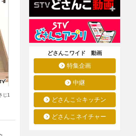
どさんこワイド 動画
特集企画
中継
さじ1
どさんこ☆キッチン
どさんこネイチャー
。
ウ、