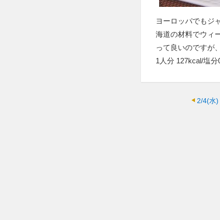
ヨーロッパでもジ
海道の材料でウィ
って良いのですが
1人分 127kcal/塩分0
2/4(水)