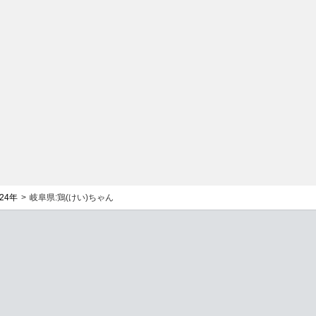
024年
岐阜県:鶏(けい)ちゃん