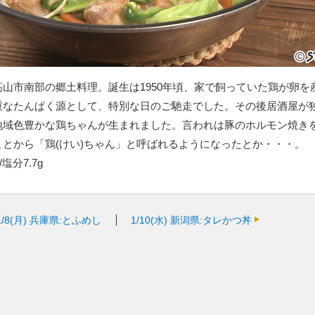
山市南部の郷土料理。誕生は1950年頃、家で飼っていた鶏が卵を
重なたんぱく源として、特別な日のご馳走でした。その後居酒屋が
地域色豊かな鶏ちゃんが生まれました。言われは豚のホルモン焼き
とから「鶏(けい)ちゃん」と呼ばれるようになったとか・・・。
/塩分7.7g
1/8(月)
兵庫県:とふめし
1/10(水)
新潟県:タレかつ丼