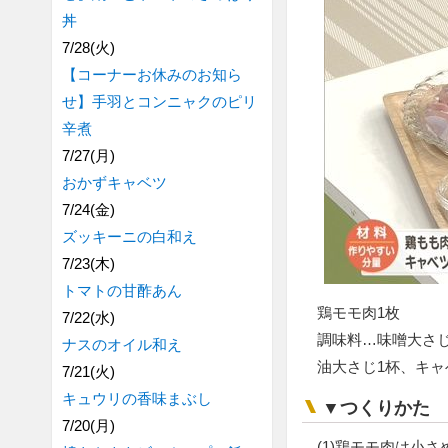
丼
7/28(火)
【コーナーお休みのお知ら
せ】手羽とコンニャクのピリ
辛煮
7/27(月)
おかずキャベツ
7/24(金)
ズッキーニの白和え
7/23(木)
トマトの甘酢あん
鶏モモ肉1枚
7/22(水)
調味料…味噌大さじ
ナスのオイル和え
油大さじ1杯、キャベ
7/21(火)
キュウリの香味まぶし
▼つくりかた
7/20(月)
(1)鶏モモ肉は小