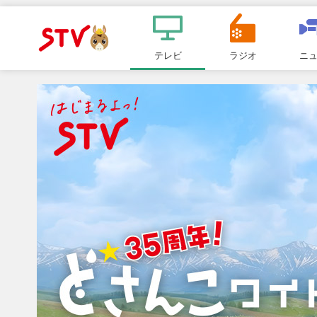
メ
ニ
テレビ
ラジオ
ニ
ＳＴＶ札
ュ
ー
幌テレビ