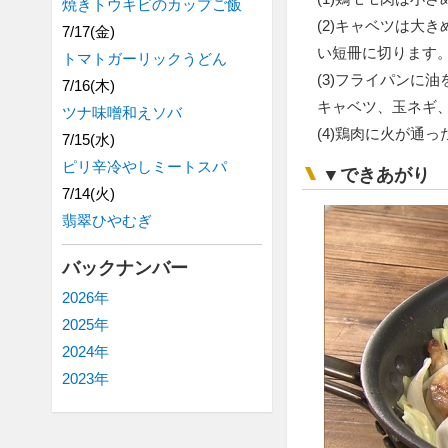
焼きトウキビのカップご飯
(2)キャベツは大
7/17(金)
い短冊に切ります
トマトガーリックうどん
(3)フライパンに
7/16(木)
キャベツ、玉ネギ
ツナ味噌和えソバ
(4)鶏肉に火が通
7/15(水)
ピリ辛冷やしミートスパ
▼できあがり
7/14(火)
翡翠ひやむぎ
バックナンバー
2026年
2025年
2024年
2023年