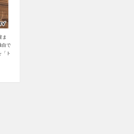
産ま
独自で
を「ト