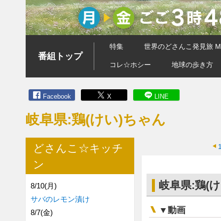
特集
世界のどさんこ発見旅 MA
番組トップ
コレ☆ホシー
地球の歩き方
Facebook
X
LINE
岐阜県:鶏(けい)ちゃん
どさんこ☆キッチ
ン
岐阜県:鶏(
8/10(月)
サバのレモン漬け
▼動画
8/7(金)