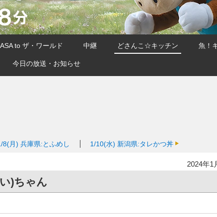
SA to ザ・ワールド
中継
どさんこ☆キッチン
魚！
今日の放送・お知らせ
1/8(月)
兵庫県:とふめし
1/10(水)
新潟県:タレかつ丼
2024年1
けい)ちゃん