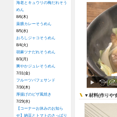
海老とキュウリの梅だれそう
めん
8/6(木)
薬膳カレーそうめん
8/5(水)
おろしジャコそうめん
8/4(火)
胡麻ツナだれそうめん
8/3(月)
爽やかジュレそうめん
7/31(金)
フルーツパフェサンド
7/30(木)
厚揚げのピザ風焼き
▼材料(作りや
7/29(水)
【コーナーお休みのお知ら
せ】納豆とトマトのさっぱり