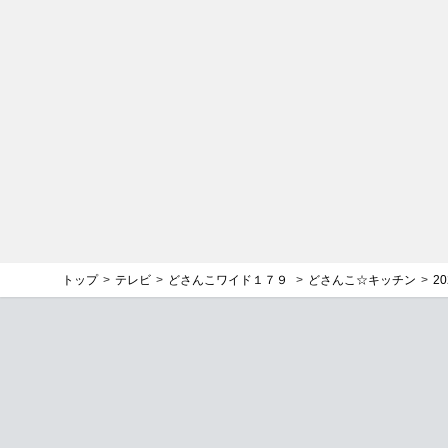
トップ
テレビ
どさんこワイド１７９
どさんこ☆キッチン
2