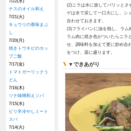
7/22(水)
(2)ニラは水に放してパリッとさ
ナスのオイル和え
ゲは水で戻して一口大にし、シ
7/21(火)
合わせておきます。
キュウリの香味まぶ
(3)フライパンに油を熱し、ラ
し
ラム肉に焼き色がついたらニラ
7/20(月)
せ、調味料を加えて更に炒め合
焼きトウキビのカッ
をつけ、器に盛ります。
プご飯
▼できあがり
7/17(金)
トマトガーリックう
どん
7/16(木)
ツナ味噌和えソバ
7/15(水)
ピリ辛冷やしミート
スパ
7/14(火)