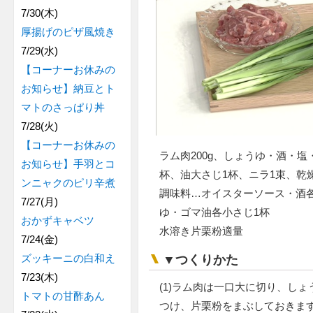
7/30(木)
厚揚げのピザ風焼き
7/29(水)
【コーナーお休みの
お知らせ】納豆とト
マトのさっぱり丼
7/28(火)
【コーナーお休みの
ラム肉200g、しょうゆ・酒・
お知らせ】手羽とコ
杯、油大さじ1杯、ニラ1束、乾
ンニャクのピリ辛煮
調味料…オイスターソース・酒
7/27(月)
ゆ・ゴマ油各小さじ1杯
おかずキャベツ
水溶き片栗粉適量
7/24(金)
ズッキーニの白和え
▼つくりかた
7/23(木)
(1)ラム肉は一口大に切り、し
トマトの甘酢あん
つけ、片栗粉をまぶしておきま