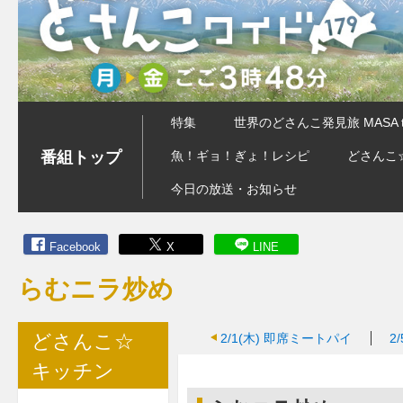
特集
世界のどさんこ発見旅 MASA 
番組トップ
魚！ギョ！ぎょ！レシピ
どさんこ
今日の放送・お知らせ
Facebook
X
LINE
らむニラ炒め
どさんこ☆
2/1(木)
即席ミートパイ
2/
キッチン