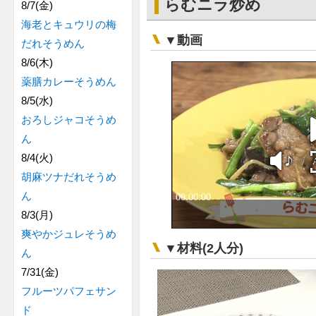
らむニラ炒め
8/7(金)
海老とキュウリの梅
▼動画
だれそうめん
8/6(木)
薬膳カレーそうめん
8/5(水)
おろしジャコそうめ
ん
8/4(火)
胡麻ツナだれそうめ
ん
8/3(月)
爽やかジュレそうめ
▼材料(2人分)
ん
7/31(金)
フルーツパフェサン
ド