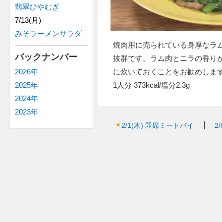
翡翠ひやむぎ
7/13(月)
みそラーメンサラダ
焼肉用に売られている身厚なラ
バックナンバー
抜群です。ラム肉とニラの香り
に炊いておくことをお勧めしま
2026年
1人分 373kcal/塩分2.3g
2025年
2024年
2023年
2/1(木)
即席ミートパイ
2/