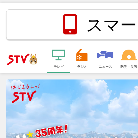
スマー
メ
ニ
テレビ
ラジオ
ニュース
防災・災害
ＳＴＶ札
ュ
ー
幌テレビ