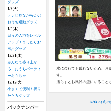
グッズ
1/9(火)
テレビ見ながらOK！
おうち運動グッズ
1/4(木)
日々の入浴をレベル
アップ！まったりお
風呂グッズ
12/21(木)
みんなで盛り上が
水に濡れても破れないため、お
る！おうちパーティ
す。
ーおもちゃ
濡らすとお風呂の壁に貼ること
12/12(火)
小さくて便利！折り
たたみグッズ
1/26(木)
冬の
バックナンバー