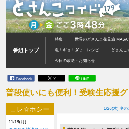
特集
世界のどさんこ発見旅 MASA 
番組トップ
魚！ギョ！ぎょ！レシピ
どさんこ
今日の放送・お知らせ
Facebook
X
LINE
普段使いにも便利！受験生応援グ
コレ☆ホシー
1/26(木)
冬の
11/18(月)