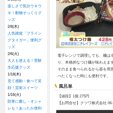
楽しさで気分ウキウ
キ！動物そっくりグ
ッズ
2/8(木)
人気雑貨「フライン
グタイガー」便利グ
ッズ
2/6(火)
電子レンジで調理しても、麺は
大人も使える！受験
り、本格的なつけ麺が味わえま
生応援グッズ
そのまま食べられるから器を用
1/18(木)
べたくなった時にも便利です。
見て感動・食べて笑
風呂単
顔！芸術スイーツ
1/16(火)
【値段】1個 275円
防寒に癒し・オシャ
【お問合せ】クツワ株式会社 06-67
レも！あったか便利