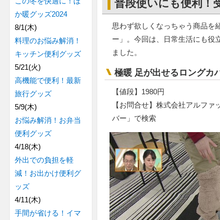
この冬を快適に！ぽ
普段使いにも便利！
か暖グッズ2024
思わず欲しくなっちゃう商品を
8/1(木)
ー」。今回は、日常生活にも役立
料理のお悩み解消！
ました。
キッチン便利グッズ
5/21(火)
極暖 足が出せるロングカ
高機能で便利！最新
【値段】1980円
旅行グッズ
【お問合せ】株式会社アルファッ
5/9(木)
バー」で検索
お悩み解消！お弁当
便利グッズ
4/18(木)
外出での負担を軽
減！お出かけ便利グ
ッズ
4/11(木)
手間が省ける！イマ