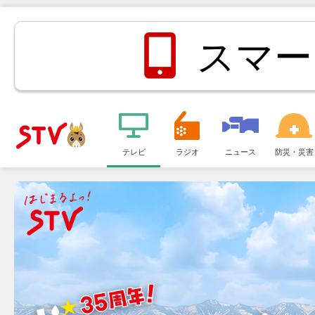
スマー
メ
ニ
テレビ
ラジオ
ニュース
防災・災害
ＳＴＶ札
ュ
ー
幌テレビ