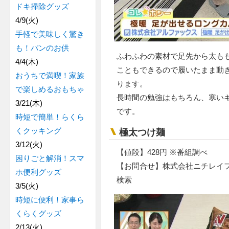
ドキ掃除グッズ
4/9(火)
手軽で美味しく驚き
も！パンのお供
ふわふわの素材で足先から太も
4/4(木)
こともできるので履いたまま動
おうちで満喫！家族
ります。
で楽しめるおもちゃ
長時間の勉強はもちろん、寒い
3/21(木)
です。
時短で簡単！らくら
くクッキング
極太つけ麺
3/12(火)
【値段】428円 ※番組調べ
困りごと解消！スマ
【お問合せ】株式会社ニチレイフ
ホ便利グッズ
検索
3/5(火)
時短に便利！家事ら
くらくグッズ
2/13(火)