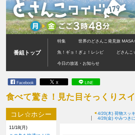
特集
世界のどさんこ発見旅 MASA 
番組トップ
魚！ギョ！ぎょ！レシピ
どさんこ
今日の放送・お知らせ
Facebook
X
LINE
食べて驚き！見た目そっくりス
コレ☆ホシー
4/20(木)
荷物スッ
4/28(金)
やみつき
11/18(月)