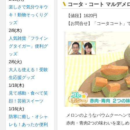
コータ・コート マルデメ
楽しさで気分ウキウ
キ！動物そっくりグ
【値段】1620円
ッズ
【お問合せ】「コータコート」
2/8(木)
人気雑貨「フライン
グタイガー」便利グ
ッズ
2/6(火)
大人も使える！受験
生応援グッズ
1/18(木)
見て感動・食べて笑
顔！芸術スイーツ
1/16(火)
メロンのようなバウムクーヘン
防寒に癒し・オシャ
赤肉・青肉2つの味わいを楽しめ
レも！あったか便利