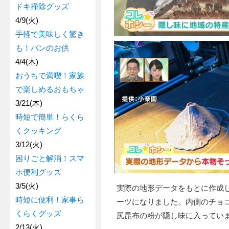
ドキ掃除グッズ
4/9(火)
手軽で美味しく驚き
も！パンのお供
4/4(木)
おうちで満喫！家族
で楽しめるおもちゃ
3/21(木)
時短で簡単！らくら
くクッキング
3/12(火)
困りごと解消！スマ
ホ便利グッズ
3/5(火)
実際の地形データをもとに作成
時短に便利！家事ら
ーツになりました。内側のチョ
くらくグッズ
尻昆布の粉が隠し味に入ってい
2/13(火)