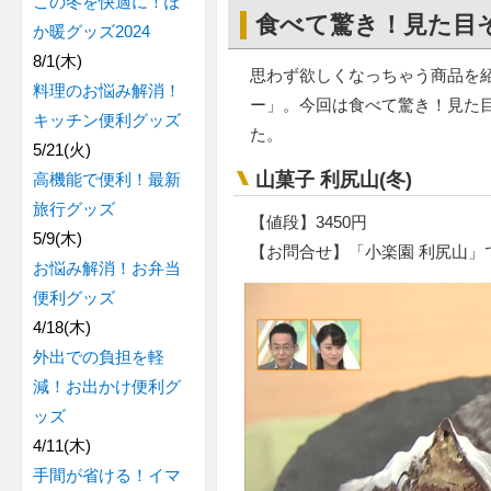
この冬を快適に！ぽ
食べて驚き！見た目
か暖グッズ2024
8/1(木)
思わず欲しくなっちゃう商品を
料理のお悩み解消！
ー」。今回は食べて驚き！見た
キッチン便利グッズ
た。
5/21(火)
山菓子 利尻山(冬)
高機能で便利！最新
旅行グッズ
【値段】3450円
5/9(木)
【お問合せ】「小楽園 利尻山」
お悩み解消！お弁当
便利グッズ
4/18(木)
外出での負担を軽
減！お出かけ便利グ
ッズ
4/11(木)
手間が省ける！イマ