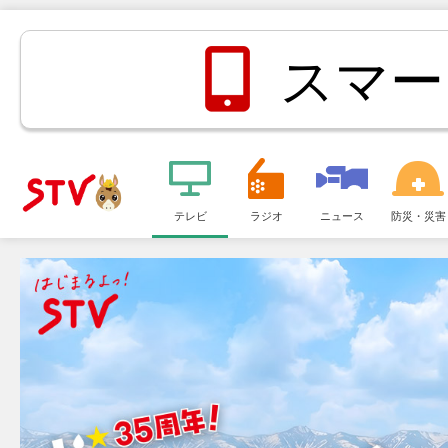
スマー
メ
ニ
テレビ
ラジオ
ニュース
防災・災害
ＳＴＶ札
ュ
ー
幌テレビ