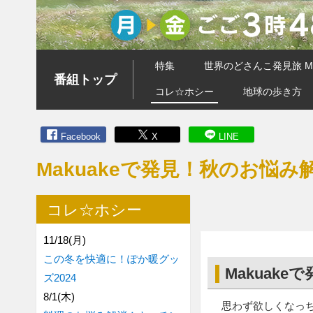
特集
世界のどさんこ発見旅 MA
番組トップ
コレ☆ホシー
地球の歩き方
Facebook
X
LINE
Makuakeで発見！秋のお悩み
コレ☆ホシー
11/18(月)
この冬を快適に！ぽか暖グッ
Makuak
ズ2024
8/1(木)
思わず欲しくなっ