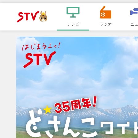
メ
ニ
テレビ
ラジオ
ニ
ＳＴＶ札
ュ
ー
幌テレビ