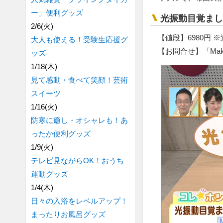
ー」便利グッズ
光振動目覚まし時
2/6(火)
【値段】6980円 
大人も使える！受験生応援グ
【お問合せ】「Maku
ッズ
1/18(木)
見て感動・食べて笑顔！芸術
スイーツ
1/16(火)
防寒に癒し・オシャレも！あ
ったか便利グッズ
1/9(火)
テレビ見ながらOK！おうち
運動グッズ
1/4(木)
日々の入浴をレベルアップ！
まったりお風呂グッズ