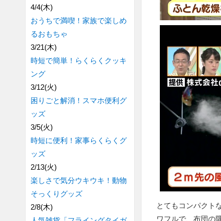
4/4(木)
おうちで満喫！家族で楽しめ
るおもちゃ
3/21(木)
時短で簡単！らくらくクッキ
ング
3/12(火)
困りごと解消！スマホ便利グ
ッズ
3/5(火)
時短に便利！家事らくらくグ
ッズ
2/13(火)
楽しさで気分ウキウキ！動物
そっくりグッズ
とてもコンパクト
2/8(木)
ワフルで、布団の
人気雑貨「フライングタイガ