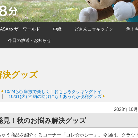
SA to ザ・ワールド
中継
どさんこ☆キッチン
魚！
今日の放送・お知らせ
解決グッズ
10/24(火)
家族で楽しく！おもしろクッキングトイ
10/31(火)
節約の助けにも！あったか便利グッズ
2023年10月
eで発見！秋のお悩み解決グッズ
ちゃう商品を紹介するコーナー「コレ☆ホシー」。今回は、クラウ