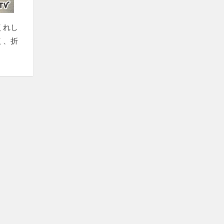
くれし
く、折