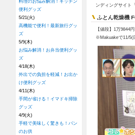
料理のお悩み解消！キッチン
ンディングサイト「
便利グッズ
ふとん乾燥機 FO
5/21(火)
高機能で便利！最新旅行グッ
【値段】1万9844円
ズ
※Makuakeで11/
5/9(木)
お悩み解消！お弁当便利グッ
ズ
4/18(木)
外出での負担を軽減！お出か
け便利グッズ
4/11(木)
手間が省ける！イマドキ掃除
グッズ
4/9(火)
手軽で美味しく驚きも！パン
のお供