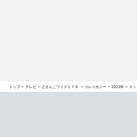
トップ
テレビ
どさんこワイド１７９
コレ☆ホシー
2023年
ネッ