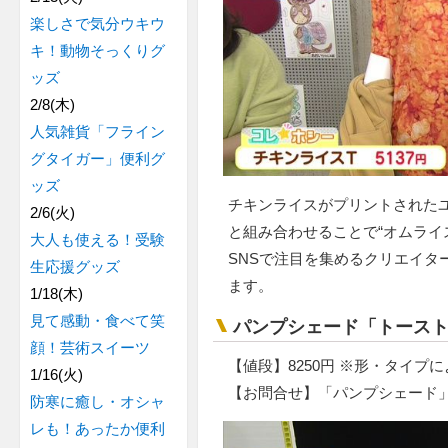
楽しさで気分ウキウ
キ！動物そっくりグ
ッズ
2/8(木)
人気雑貨「フライン
グタイガー」便利グ
ッズ
チキンライスがプリントされた
2/6(火)
と組み合わせることで“オムライ
大人も使える！受験
SNSで注目を集めるクリエイタ
生応援グッズ
ます。
1/18(木)
見て感動・食べて笑
パンプシェード「トース
顔！芸術スイーツ
【値段】8250円 ※形・タイプ
1/16(火)
【お問合せ】「パンプシェード
防寒に癒し・オシャ
レも！あったか便利