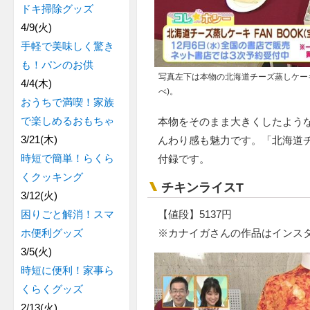
ドキ掃除グッズ
4/9(火)
手軽で美味しく驚き
も！パンのお供
写真左下は本物の北海道チーズ蒸しケー
4/4(木)
べ)。
おうちで満喫！家族
で楽しめるおもちゃ
本物をそのまま大きくしたよう
3/21(木)
んわり感も魅力です。「北海道チー
時短で簡単！らくら
付録です。
くクッキング
チキンライスT
3/12(火)
【値段】5137円
困りごと解消！スマ
※カナイガさんの作品はインス
ホ便利グッズ
3/5(火)
時短に便利！家事ら
くらくグッズ
2/13(火)