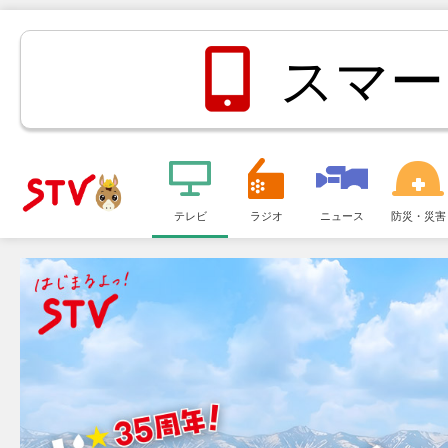
スマー
メ
ニ
テレビ
ラジオ
ニュース
防災・災害
ＳＴＶ札
ュ
ー
幌テレビ