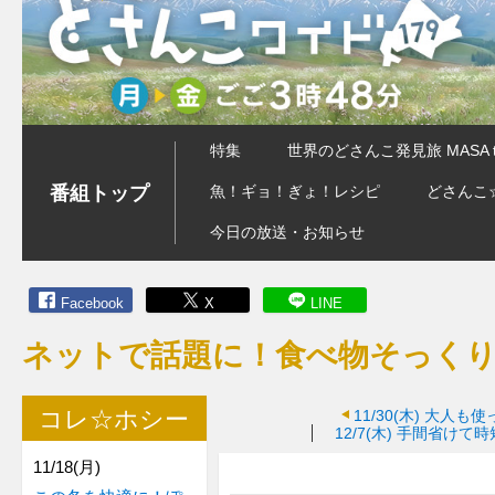
特集
世界のどさんこ発見旅 MASA 
番組トップ
魚！ギョ！ぎょ！レシピ
どさんこ
今日の放送・お知らせ
Facebook
X
LINE
ネットで話題に！食べ物そっく
コレ☆ホシー
11/30(木)
大人も使
12/7(木)
手間省けて時
11/18(月)