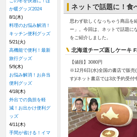
この冬を快適に！ぽ
ネットで話題に！食
か暖グッズ2024
8/1(木)
思わず欲しくなっちゃう商品を
料理のお悩み解消！
ー」。今回は、ネットで話題に
キッチン便利グッズ
をご紹介しました。
5/21(火)
北海道チーズ蒸しケーキ FA
高機能で便利！最新
旅行グッズ
【値段】3080円
5/9(木)
※12月6日(水)全国の書店で販
お悩み解消！お弁当
す)/ネット書店では3次予約受付
便利グッズ
4/18(木)
外出での負担を軽
減！お出かけ便利グ
ッズ
4/11(木)
手間が省ける！イマ