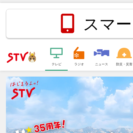
スマー
メ
ニ
テレビ
ラジオ
ニュース
防災・災害
ＳＴＶ札
ュ
ー
幌テレビ