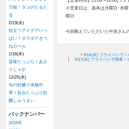
【営業時間】11:00〜18:00(ラスト
万能！タコのたるた
※営業日は、基本は月曜日･木
る
曜日
2/19(水)
役立つアイデアいっ
今回教えていただいた中居さん
ぱい！タラポテきつ
ねロール
1/16(木)
3/16(木)
フライパンで！
5/17(水)
フライパンで簡単！
旨味たっぷり！あさ
りじゃが
12/25(水)
旬の牡蠣で本格中
華！旨みたっぷり牡
蠣しゅうまい
バックナンバー
2026年