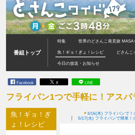
特集
世界のどさんこ発見旅 MASA 
番組トップ
魚！ギョ！ぎょ！レシピ
どさんこ
今日の放送・お知らせ
Facebook
X
LINE
フライパン1つで手軽に！アスパ
魚！ギョ！ぎ
3/16(木)
フライパンで！
5/17(水)
フライパンで簡単！
ょ！レシピ