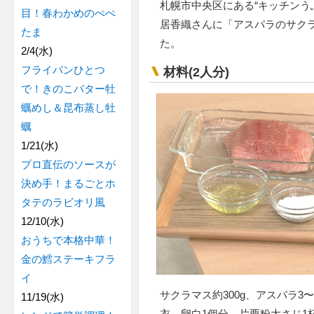
札幌市中央区にある“キッチンう
目！春わかめのぺぺ
居香織さんに「アスパラのサク
たま
た。
2/4(水)
フライパンひとつ
材料(2人分)
で！きのこバター牡
蠣めし＆昆布蒸し牡
蠣
1/21(水)
プロ直伝のソースが
決め手！まるごとホ
タテのラビオリ風
12/10(水)
おうちで本格中華！
金の鱈ステーキフラ
イ
サクラマス約300g、アスパラ3
11/19(水)
衣…卵白1個分、片栗粉大さじ1