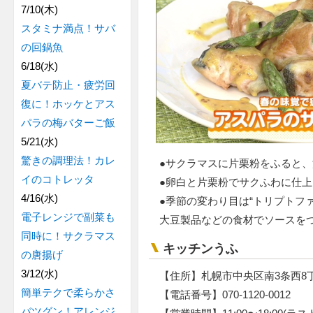
7/10(木)
スタミナ満点！サバ
の回鍋魚
6/18(水)
夏バテ防止・疲労回
復に！ホッケとアス
パラの梅バターご飯
5/21(水)
驚きの調理法！カレ
●サクラマスに片栗粉をふると
イのコトレッタ
●卵白と片栗粉でサクふわに仕
4/16(水)
●季節の変わり目は“トリプトフ
電子レンジで副菜も
大豆製品などの食材でソースを
同時に！サクラマス
キッチンうふ
の唐揚げ
3/12(水)
【住所】札幌市中央区南3条西8丁
簡単テクで柔らかさ
【電話番号】070-1120-0012
バツグン！アレンジ