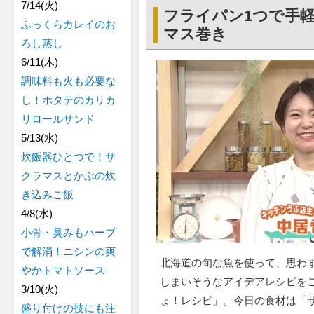
7/14(火)
フライパン1つで手
ふっくらカレイのお
マス巻き
ろし蒸し
6/11(木)
調味料も火も必要な
し！ホタテのカリカ
リロールサンド
5/13(水)
炊飯器ひとつで！サ
クラマスとかぶの炊
き込みご飯
4/8(水)
小骨・臭みもハーブ
で解消！ニシンの爽
北海道の旬な魚を使って、思わ
やかトマトソース
しまいそうなアイデアレシピを
3/10(火)
ょ！レシピ」。今日の食材は「
盛り付けの技にも注