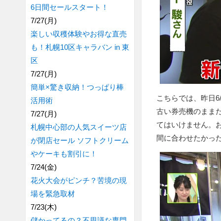
6日間セールスタート！
7/27(月)
楽しい収穫体験やお得な直売
も！札幌10区キャラバン in 東
区
7/27(月)
簡単×驚き収納！つっぱり棒
こちらでは、昨日6
活用術
古い券売機のまま
7/27(月)
てはいけません。お
札幌中心部の人気スイーツ店
間に合わせたかっ
が閉店セール ソフトクリーム
やケーキも割引に！
7/24(金)
花火大会がピンチ？苦境の現
場を緊急取材
7/23(木)
儲かってるの？不思議な専門