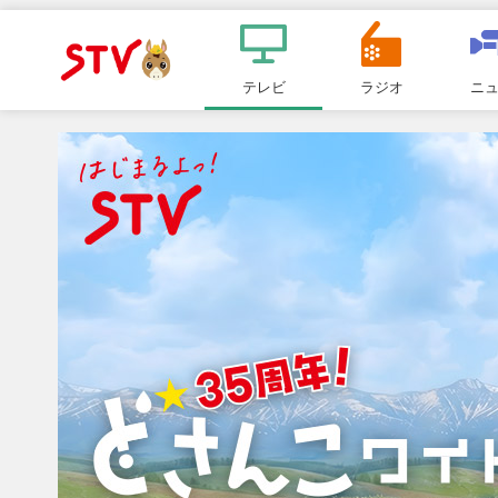
メ
ニ
テレビ
ラジオ
ニ
ＳＴＶ札
ュ
ー
幌テレビ