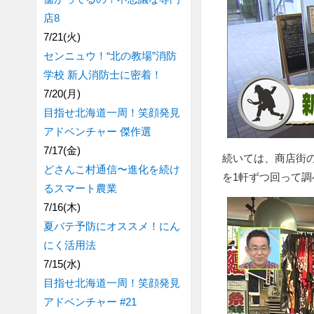
店8
7/21(火)
センニュウ！“北の教場”消防
学校 新人消防士に密着！
7/20(月)
目指せ北海道一周！笑顔発見
アドベンチャー 傑作選
7/17(金)
続いては、商店街
どさんこ村通信〜進化を続け
を1軒ずつ回って調
るスマート農業
7/16(木)
夏バテ予防にオススメ！にん
にく活用法
7/15(水)
目指せ北海道一周！笑顔発見
アドベンチャー #21