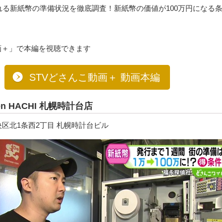
れる新紙幣の準備状況を徹底調査！新紙幣の価値が100万円になる
画＋」で本編を視聴できます
STVどさんこ動画＋ 動画本編
men HACHI 札幌時計台店
区北1条西2丁目 札幌時計台ビル