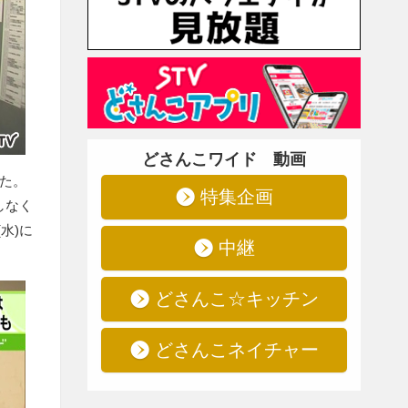
どさんこワイド 動画
した。
特集企画
しなく
水)に
中継
どさんこ☆キッチン
どさんこネイチャー