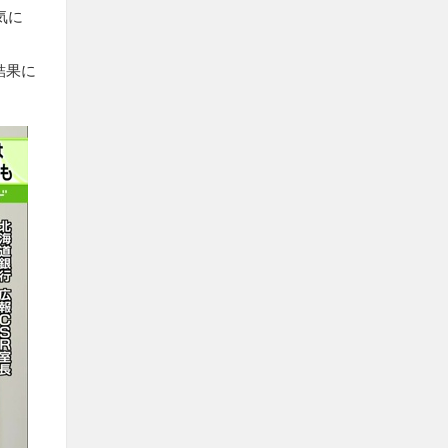
気に
結果に