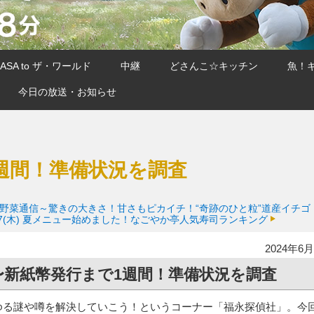
SA to ザ・ワールド
中継
どさんこ☆キッチン
魚！
今日の放送・お知らせ
週間！準備状況を調査
野菜通信～驚きの大きさ！甘さもピカイチ！“奇跡のひと粒”道産イチゴ
7(木)
夏メニュー始めました！なごやか亭人気寿司ランキング
2024年6月
〜新紙幣発行まで1週間！準備状況を調査
ゆる謎や噂を解決していこう！というコーナー「福永探偵社」。今