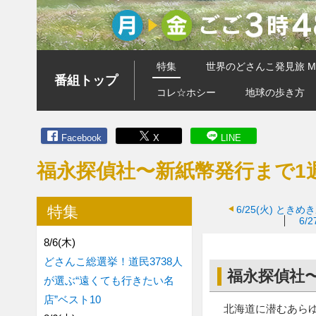
特集
世界のどさんこ発見旅 MA
番組トップ
コレ☆ホシー
地球の歩き方
Facebook
X
LINE
福永探偵社〜新紙幣発行まで1
特集
6/25(火)
ときめき
6/2
8/6(木)
どさんこ総選挙！道民3738人
福永探偵社
が選ぶ“遠くても行きたい名
店”ベスト10
北海道に潜むあら