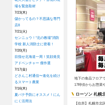
場を緊急取材
7/23(木)
儲かってるの？不思議な専門
店8
7/21(火)
センニュウ！“北の教場”消防
学校 新人消防士に密着！
7/20(月)
目指せ北海道一周！笑顔発見
アドベンチャー 傑作選
7/17(金)
どさんこ村通信〜進化を続け
地下の食品フロア
るスマート農業
17時頃からお惣
7/16(木)
ローソン 札幌北
夏バテ予防にオススメ！にん
にく活用法
【住所】札幌市北区