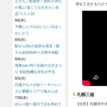
どさんこ総選挙！道民3738人
間を工夫するだけで
が選ぶ“遠くても行きたい名
店”ベスト10
8/6(木)
下國シェフのおいしい大ほっ
かいどう
8/5(水)
駅から5分の名所を発見！駅
チカ名所MAP〜月寒中央駅
8/4(火)
道東now #5〜伝統の七夕まつ
り 存続危機を学生が守る
8/3(月)
穴場グルメが続々！ヤーレン
ズと桑園エリアで福さんぽ
札幌三越
7/30(木)
【住所】札幌市中央
ゆらり旅〜旭川で涼を求めて