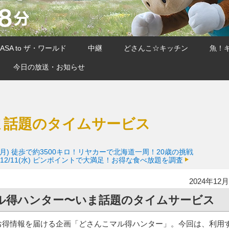
SA to ザ・ワールド
中継
どさんこ☆キッチン
魚！
今日の放送・お知らせ
ま話題のタイムサービス
(月)
徒歩で約3500キロ！リヤカーで北海道一周！20歳の挑戦
12/11(水)
ピンポイントで大満足！お得な食べ放題を調査
2024年12月
ル得ハンター〜いま話題のタイムサービス
お得情報を届ける企画「どさんこマル得ハンター」。今回は、利用