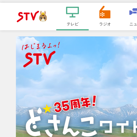
メ
ニ
テレビ
ラジオ
ニ
ＳＴＶ札
ュ
ー
幌テレビ