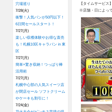
【タイムサービス】ハ
穴場巡り
※店舗・日によっ
7/28(火)
衝撃！人気パンが50円以下！
6日間セールスタート！
7/27(月)
楽しい収穫体験やお得な直売
も！札幌10区キャラバン in 東
区
7/27(月)
簡単×驚き収納！つっぱり棒
活用術
7/27(月)
札幌中心部の人気スイーツ店
が閉店セール ソフトクリーム
やケーキも割引に！
7/24(金)
花火大会がピンチ？苦境の現