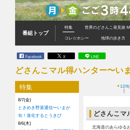
特集
世界のどさんこ発見旅 MA
番組トップ
コレ☆ホシー
地球の歩き方
Facebook
X
LINE
どさんこマル得ハンター〜い
特集
12/9
8/7(金)
ときめき野菜通信〜いまが
どさんこマ
旬！進化するとうきび
8/6(木)
北海道のあらゆる