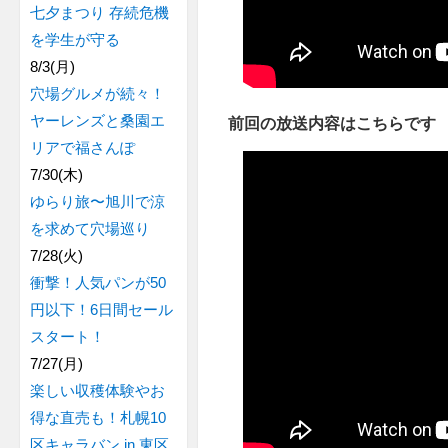
七夕まつり 存続危機
を学生が守る
8/3(月)
穴場グルメが続々！
ヤーレンズと桑園エ
前回の放送内容はこちらです
リアで福さんぽ
7/30(木)
ゆらり旅〜旭川で涼
を求めて穴場巡り
7/28(火)
衝撃！人気パンが50
円以下！6日間セール
スタート！
7/27(月)
楽しい収穫体験やお
得な直売も！札幌10
区キャラバン in 東区