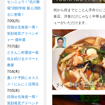
センニュウ！“北の教
場”消防学校 新人消防
何から何までとことん手作りに
士に密着！
食店。洋食だけじゃなく中華も
7/20(月)
ューがいただけます。
目指せ北海道一周！
笑顔発見アドベンチ
ャー 傑作選
7/17(金)
どさんこ村通信〜進
化を続けるスマート
農業
7/16(木)
夏バテ予防にオスス
メ！にんにく活用法
7/15(水)
目指せ北海道一周！
笑顔発見アドベンチ