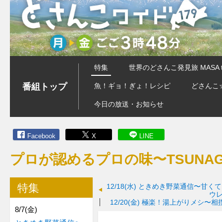
特集
世界のどさんこ発見旅 MASA 
番組トップ
魚！ギョ！ぎょ！レシピ
どさんこ
今日の放送・お知らせ
Facebook
X
LINE
プロが認めるプロの味〜TSUNA
特集
12/18(水)
ときめき野菜通信〜甘くて
ウ
12/20(金)
極楽！湯上がりメシ〜相
8/7(金)