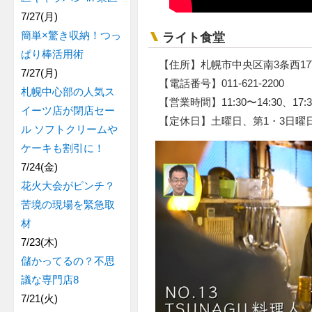
7/27(月)
簡単×驚き収納！つっ
ライト食堂
ぱり棒活用術
【住所】札幌市中央区南3条西1
7/27(月)
【電話番号】011-621-2200
札幌中心部の人気ス
【営業時間】11:30〜14:30、17:
イーツ店が閉店セー
【定休日】土曜日、第1・3日曜
ル ソフトクリームや
ケーキも割引に！
7/24(金)
花火大会がピンチ？
苦境の現場を緊急取
材
7/23(木)
儲かってるの？不思
議な専門店8
7/21(火)