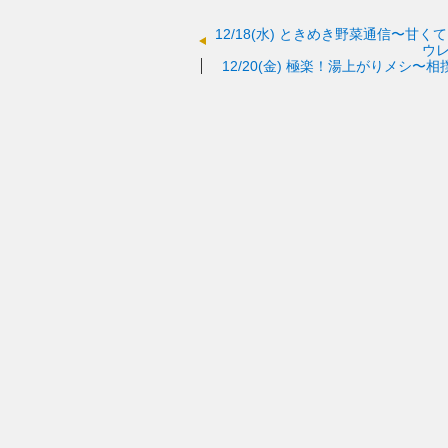
12/18(水)
ときめき野菜通信〜甘くて
ウ
12/20(金)
極楽！湯上がりメシ〜相