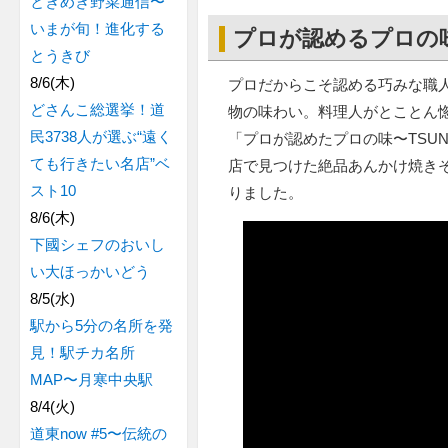
ときめき野菜通信〜
いまが旬！進化する
プロが認めるプロの味
とうきび
8/6(木)
プロだからこそ認める巧みな職
どさんこ総選挙！道
物の味わい。料理人がとことん
民3738人が選ぶ“遠く
「プロが認めたプロの味〜TSU
ても行きたい名店”ベ
店で見つけた絶品あんかけ焼き
スト10
りました。
8/6(木)
下國シェフのおいし
い大ほっかいどう
8/5(水)
駅から5分の名所を発
見！駅チカ名所
MAP〜月寒中央駅
8/4(火)
道東now #5〜伝統の