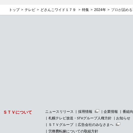
トップ
テレビ
どさんこワイド１７９
特集
2024年
プロが認める
ニュースリリース
採用情報
企業情報
番組
ＳＴＶについて
札幌テレビ放送・STVグループ人権方針
お知らせ
ＳＴＶグループ
広告会社のみなさまへ
労務費転嫁についての取組方針