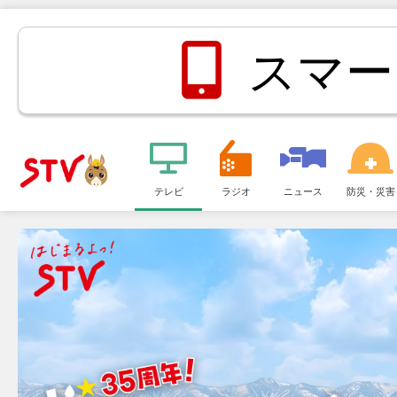
スマー
メ
ニ
テレビ
ラジオ
ニュース
防災・災害
ＳＴＶ札
ュ
ー
幌テレビ