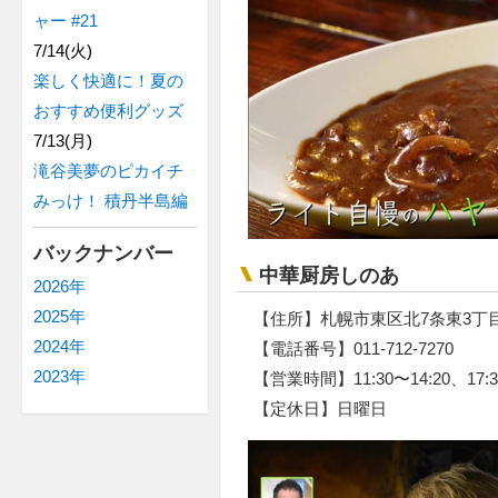
ャー #21
7/14(火)
楽しく快適に！夏の
おすすめ便利グッズ
7/13(月)
滝谷美夢のピカイチ
みっけ！ 積丹半島編
バックナンバー
中華厨房しのあ
2026年
2025年
【住所】札幌市東区北7条東3丁
2024年
【電話番号】011-712-7270
2023年
【営業時間】11:30〜14:20、17:3
【定休日】日曜日