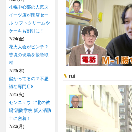
札幌中心部の人気ス
イーツ店が閉店セー
ル ソフトクリームや
ケーキも割引に！
7/24(金)
花火大会がピンチ？
苦境の現場を緊急取
材
7/23(木)
rui
儲かってるの？不思
議な専門店8
7/21(火)
センニュウ！“北の教
場”消防学校 新人消防
士に密着！
7/20(月)