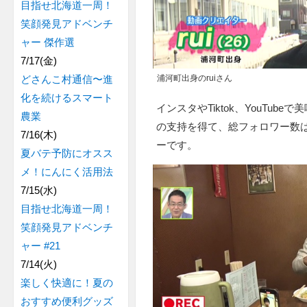
目指せ北海道一周！
笑顔発見アドベンチ
ャー 傑作選
7/17(金)
浦河町出身のruiさん
どさんこ村通信〜進
化を続けるスマート
インスタやTiktok、YouTu
農業
の支持を得て、総フォロワー数は
7/16(木)
ーです。
夏バテ予防にオスス
メ！にんにく活用法
7/15(水)
目指せ北海道一周！
笑顔発見アドベンチ
ャー #21
7/14(火)
楽しく快適に！夏の
おすすめ便利グッズ