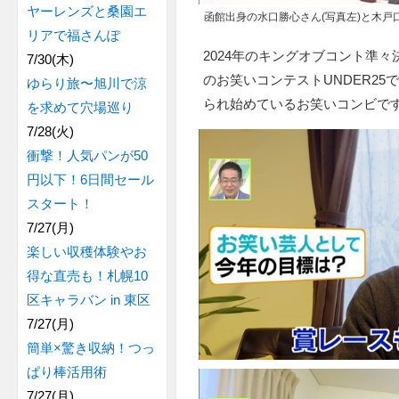
ヤーレンズと桑園エ
函館出身の水口勝心さん(写真左)と木戸口
リアで福さんぽ
2024年のキングオブコント準々
7/30(木)
のお笑いコンテストUNDER2
ゆらり旅〜旭川で涼
られ始めているお笑いコンビで
を求めて穴場巡り
7/28(火)
衝撃！人気パンが50
円以下！6日間セール
スタート！
7/27(月)
楽しい収穫体験やお
得な直売も！札幌10
区キャラバン in 東区
7/27(月)
簡単×驚き収納！つっ
ぱり棒活用術
7/27(月)