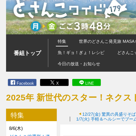
特集
世界のどさんこ発見旅 MASA 
番組トップ
魚！ギョ！ぎょ！レシピ
どさんこ
今日の放送・お知らせ
Facebook
X
LINE
2025年 新世代のスター！ネク
特集
12/27(金)
驚異の具盛りそば
1/7(火)
手軽＆ヘルシーでブー
8/6(木)