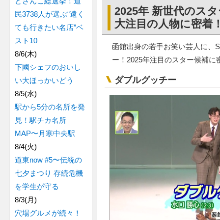
どさんこ総選挙！道
2025年 新世代の
民3738人が選ぶ“遠く
大注目の人物に密着
ても行きたい名店”ベ
スト10
函館出身の若手お笑い芸人に、S
8/6(木)
ー！2025年注目のスター候補
下國シェフのおいし
ダブルグッチー
い大ほっかいどう
8/5(水)
駅から5分の名所を発
見！駅チカ名所
MAP〜月寒中央駅
8/4(火)
道東now #5〜伝統の
七夕まつり 存続危機
を学生が守る
8/3(月)
穴場グルメが続々！