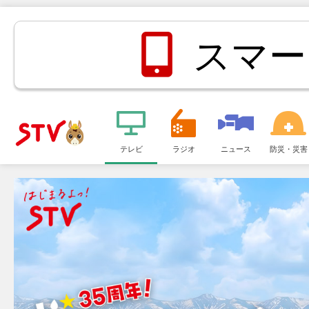
スマー
メ
ニ
テレビ
ラジオ
ニュース
防災・災害
ＳＴＶ札
ュ
ー
幌テレビ