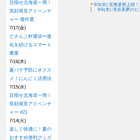
目指せ北海道一周！
9/3(水)
北海道初上陸！
9/4(木)
滝谷美夢のピ
笑顔発見アドベンチ
ャー 傑作選
7/17(金)
どさんこ村通信〜進
化を続けるスマート
農業
7/16(木)
夏バテ予防にオスス
メ！にんにく活用法
7/15(水)
目指せ北海道一周！
笑顔発見アドベンチ
ャー #21
7/14(火)
楽しく快適に！夏の
おすすめ便利グッズ