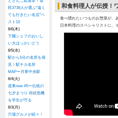
どさんこ総選挙！道
和食料理人が伝授！
民3738人が選ぶ“遠く
ても行きたい名店”ベ
食べ慣れたいつものお惣菜が、
スト10
日本料理のスペシャリストに、
8/6(木)
下國シェフのおいし
い大ほっかいどう
8/5(水)
駅から5分の名所を発
見！駅チカ名所
MAP〜月寒中央駅
8/4(火)
道東now #5〜伝統の
七夕まつり 存続危機
を学生が守る
8/3(月)
穴場グルメが続々！