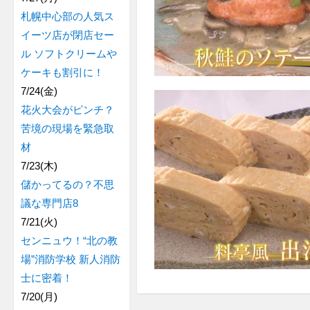
札幌中心部の人気ス
イーツ店が閉店セー
ル ソフトクリームや
ケーキも割引に！
7/24(金)
花火大会がピンチ？
苦境の現場を緊急取
材
7/23(木)
儲かってるの？不思
議な専門店8
7/21(火)
センニュウ！“北の教
場”消防学校 新人消防
士に密着！
7/20(月)