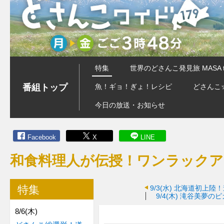
特集
世界のどさんこ発見旅 MASA 
番組トップ
魚！ギョ！ぎょ！レシピ
どさんこ
今日の放送・お知らせ
Facebook
X
LINE
和食料理人が伝授！ワンラックア
特集
9/3(水)
北海道初上陸！
9/4(木)
滝谷美夢のピ
8/6(木)