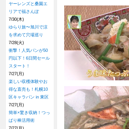
ヤーレンズと桑園エ
リアで福さんぽ
7/30(木)
ゆらり旅〜旭川で涼
を求めて穴場巡り
7/28(火)
衝撃！人気パンが50
円以下！6日間セール
スタート！
7/27(月)
楽しい収穫体験やお
得な直売も！札幌10
区キャラバン in 東区
7/27(月)
簡単×驚き収納！つっ
ぱり棒活用術
7/27(月)