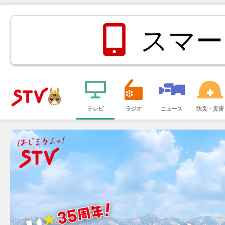
スマー
メ
ニ
テレビ
ラジオ
ニュース
防災・災害
ＳＴＶ札
ュ
ー
幌テレビ