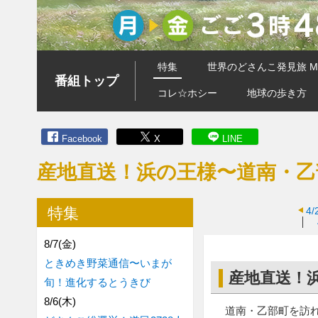
特集
世界のどさんこ発見旅 MA
番組トップ
コレ☆ホシー
地球の歩き方
Facebook
X
LINE
産地直送！浜の王様〜道南・乙
特集
4/
8/7(金)
ときめき野菜通信〜いまが
産地直送！
旬！進化するとうきび
8/6(木)
道南・乙部町を訪