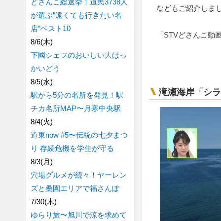
どさんこ総選挙！道民3738人
などもご紹介しま
が選ぶ“遠くても行きたい名
店”ベスト10
「STVどさんこ動
8/6(木)
下國シェフのおいしい大ほっ
かいどう
8/5(水)
滝瀬海岸「シラ
駅から5分の名所を発見！駅
チカ名所MAP〜月寒中央駅
8/4(火)
道東now #5〜伝統の七夕まつ
り 存続危機を学生が守る
8/3(月)
穴場グルメが続々！ヤーレン
ズと桑園エリアで福さんぽ
7/30(木)
ゆらり旅〜旭川で涼を求めて