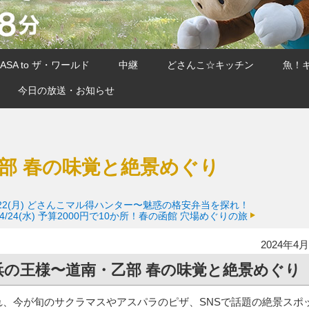
SA to ザ・ワールド
中継
どさんこ☆キッチン
魚！
今日の放送・お知らせ
部 春の味覚と絶景めぐり
22(月)
どさんこマル得ハンター〜魅惑の格安弁当を探れ！
4/24(水)
予算2000円で10か所！春の函館 穴場めぐりの旅
2024年4月
浜の王様〜道南・乙部 春の味覚と絶景めぐり
れ、今が旬のサクラマスやアスパラのピザ、SNSで話題の絶景スポ