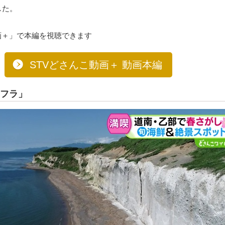
した。
画＋」で本編を視聴できます
STVどさんこ動画＋ 動画本編
フラ」