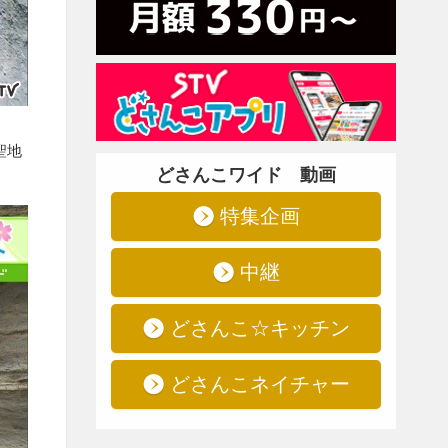
・
聖地
どさんこワイド 動画
特集企画
中継
どさんこ☆キッチン
どさんこネイチャー