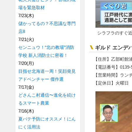
場を緊急取材
7/23(木)
儲かってるの？不思議な専門
店8
シラフラのすぐ
7/21(火)
センニュウ！“北の教場”消防
ギルド エンデ
学校 新人消防士に密着！
【住所】乙部町館浦6
7/20(月)
【電話番号】0139-56
目指せ北海道一周！笑顔発見
【営業時間】ランチ 11
アドベンチャー 傑作選
【定休日】火曜日
7/17(金)
どさんこ村通信〜進化を続け
るスマート農業
7/16(木)
夏バテ予防にオススメ！にん
にく活用法