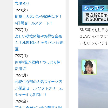
穴場巡り
7/28(火)
衝撃！人気パンが50円以下！
6日間セールスタート！
7/27(月)
SNS等でも注目
楽しい収穫体験やお得な直売
GLAYがシラフ
も！札幌10区キャラバン in 東
にもなっていま
区
7/27(月)
簡単×驚き収納！つっぱり棒
活用術
7/27(月)
札幌中心部の人気スイーツ店
が閉店セール ソフトクリーム
やケーキも割引に！
7/24(金)
花火大会がピンチ？苦境の現