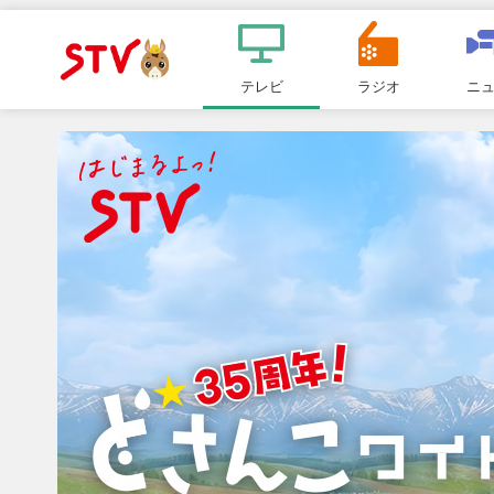
メ
ニ
テレビ
ラジオ
ニ
ＳＴＶ札
ュ
ー
幌テレビ