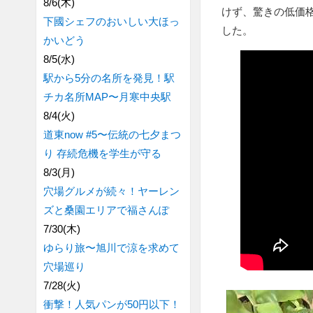
8/6(木)
けず、驚きの低価
下國シェフのおいしい大ほっ
した。
かいどう
8/5(水)
駅から5分の名所を発見！駅
チカ名所MAP〜月寒中央駅
8/4(火)
道東now #5〜伝統の七夕まつ
り 存続危機を学生が守る
8/3(月)
穴場グルメが続々！ヤーレン
ズと桑園エリアで福さんぽ
7/30(木)
ゆらり旅〜旭川で涼を求めて
穴場巡り
7/28(火)
衝撃！人気パンが50円以下！