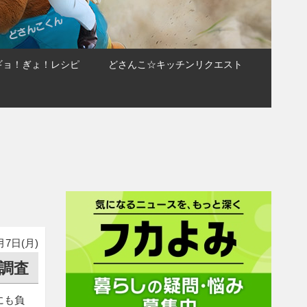
ギョ！ぎょ！レシピ
どさんこ☆キッチンリクエスト
月7日(月)
調査
にも負