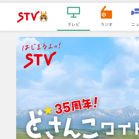
メ
ニ
テレビ
ラジオ
ニ
ＳＴＶ札
ュ
ー
幌テレビ