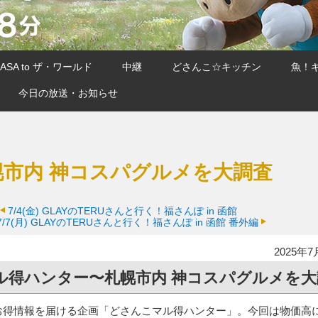
SA to ザ・ワールド
中継
どさんこ☆キッチン
魚！
今日の放送・お知らせ
市内 神コスパグルメを大調査
7/4(金)
GLAYのTERUさんと行く！福さんぽ in 函館
7/7(月)
GLAYのTERUさんと行く！福さんぽ in 函館 番外編
2025年7
ル得ハンター〜札幌市内 神コスパグルメを大
お得情報を届ける企画「どさんこマル得ハンター」。今回は物価高