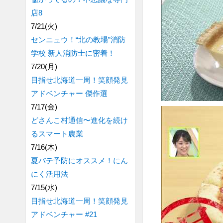
店8
7/21(火)
センニュウ！“北の教場”消防
学校 新人消防士に密着！
7/20(月)
目指せ北海道一周！笑顔発見
アドベンチャー 傑作選
7/17(金)
どさんこ村通信〜進化を続け
るスマート農業
7/16(木)
夏バテ予防にオススメ！にん
にく活用法
7/15(水)
目指せ北海道一周！笑顔発見
アドベンチャー #21