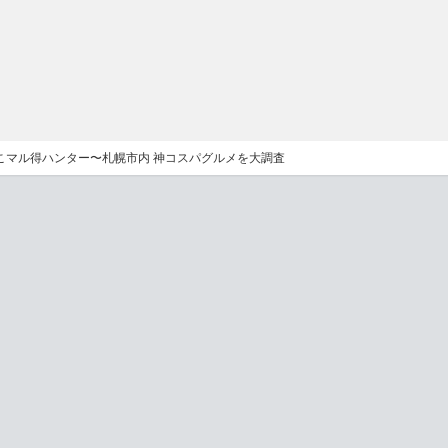
こマル得ハンター〜札幌市内 神コスパグルメを大調査