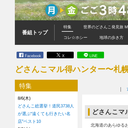
特集
世界のどさんこ発見旅 MA
番組トップ
コレ☆ホシー
地球の歩き方
Facebook
X
LINE
どさんこマル得ハンター〜札幌
特集
8/6(木)
どさんこ総選挙！道民3738人
どさんこマ
が選ぶ“遠くても行きたい名
店”ベスト10
北海道のあらゆる