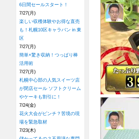
6日間セールスタート！
7/27(月)
楽しい収穫体験やお得な直売
も！札幌10区キャラバン in 東
区
7/27(月)
簡単×驚き収納！つっぱり棒
活用術
7/27(月)
札幌中心部の人気スイーツ店
が閉店セール ソフトクリーム
やケーキも割引に！
7/24(金)
花火大会がピンチ？苦境の現
場を緊急取材
7/23(木)
儲かってるの？不思議な専門