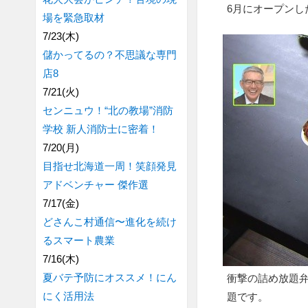
6月にオープンし
場を緊急取材
7/23(木)
儲かってるの？不思議な専門
店8
7/21(火)
センニュウ！“北の教場”消防
学校 新人消防士に密着！
7/20(月)
目指せ北海道一周！笑顔発見
アドベンチャー 傑作選
7/17(金)
どさんこ村通信〜進化を続け
るスマート農業
7/16(木)
夏バテ予防にオススメ！にん
衝撃の詰め放題
にく活用法
題です。