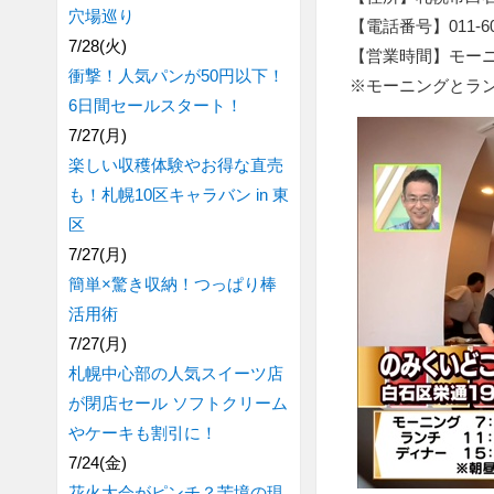
穴場巡り
【電話番号】011-600
7/28(火)
【営業時間】モーニング 
衝撃！人気パンが50円以下！
※モーニングとラ
6日間セールスタート！
7/27(月)
楽しい収穫体験やお得な直売
も！札幌10区キャラバン in 東
区
7/27(月)
簡単×驚き収納！つっぱり棒
活用術
7/27(月)
札幌中心部の人気スイーツ店
が閉店セール ソフトクリーム
やケーキも割引に！
7/24(金)
花火大会がピンチ？苦境の現