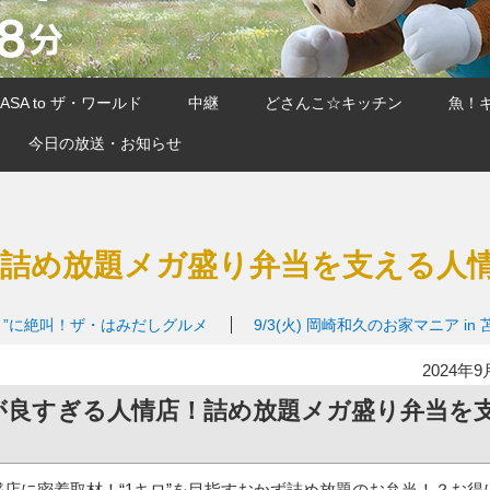
SA to ザ・ワールド
中継
どさんこ☆キッチン
魚！
今日の放送・お知らせ
！詰め放題メガ盛り弁当を支える人
り”に絶叫！ザ・はみだしグルメ
9/3(火)
岡崎和久のお家マニア in 
2024年9
が良すぎる人情店！詰め放題メガ盛り弁当を
店に密着取材！“1キロ”を目指すおかず詰め放題のお弁当！？お得