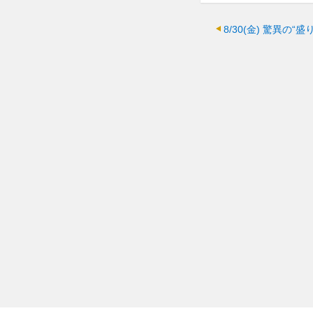
8/30(金)
驚異の“盛