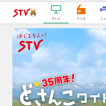
メ
ニ
テレビ
ラジオ
ニ
ＳＴＶ札
ュ
ー
幌テレビ