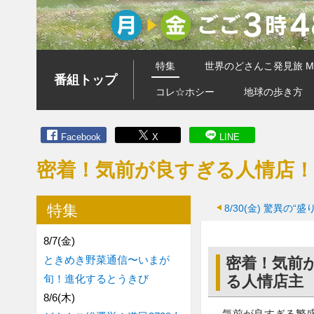
特集
世界のどさんこ発見旅 MA
番組トップ
コレ☆ホシー
地球の歩き方
Facebook
X
LINE
密着！気前が良すぎる人情店
特集
8/30(金)
驚異の“盛
8/7(金)
ときめき野菜通信〜いまが
密着！気前
旬！進化するとうきび
る人情店主
8/6(木)
気前が良すぎる繁盛