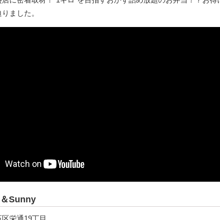
迫りました。
Sunny
区栄通19丁目