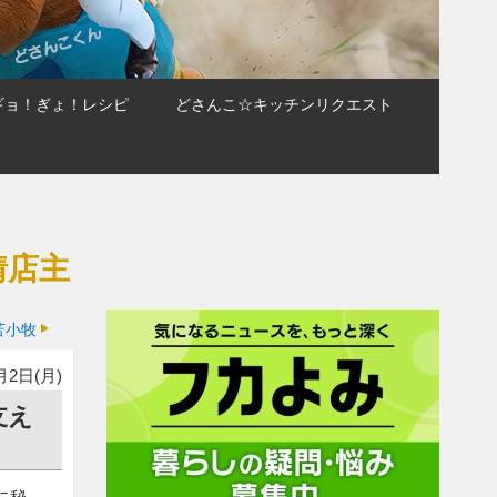
ギョ！ぎょ！レシピ
どさんこ☆キッチンリクエスト
情店主
苫小牧
月2日(月)
支え
に秘