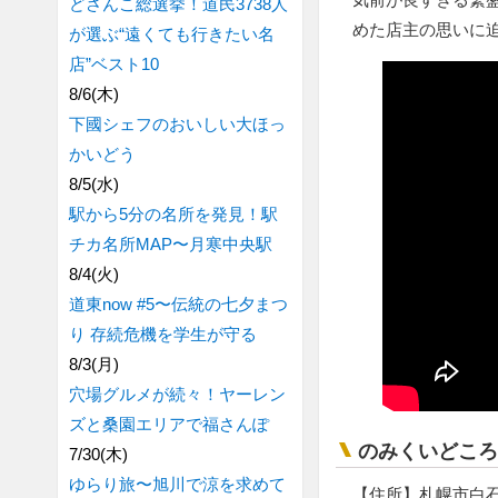
どさんこ総選挙！道民3738人
めた店主の思いに
が選ぶ“遠くても行きたい名
店”ベスト10
8/6(木)
下國シェフのおいしい大ほっ
かいどう
8/5(水)
駅から5分の名所を発見！駅
チカ名所MAP〜月寒中央駅
8/4(火)
道東now #5〜伝統の七夕まつ
り 存続危機を学生が守る
8/3(月)
穴場グルメが続々！ヤーレン
ズと桑園エリアで福さんぽ
のみくいどころ＆
7/30(木)
ゆらり旅〜旭川で涼を求めて
【住所】札幌市白石