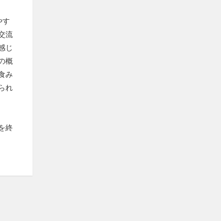
やす
交流
感じ
の概
食み
られ
を終