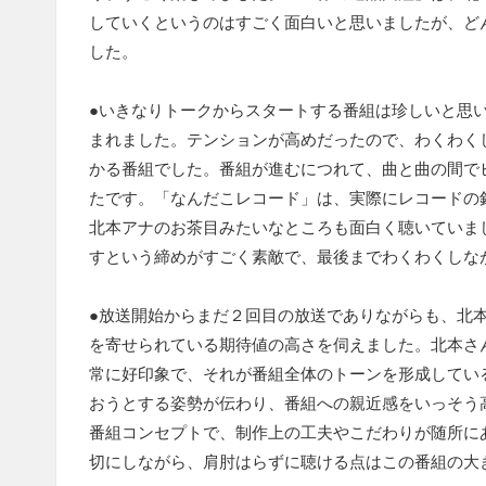
していくというのはすごく面白いと思いましたが、ど
した。
●いきなりトークからスタートする番組は珍しいと思
まれました。テンションが高めだったので、わくわく
かる番組でした。番組が進むにつれて、曲と曲の間で
たです。「なんだこレコード」は、実際にレコードの
北本アナのお茶目みたいなところも面白く聴いていま
すという締めがすごく素敵で、最後までわくわくしな
●放送開始からまだ２回目の放送でありながらも、北
を寄せられている期待値の高さを伺えました。北本さ
常に好印象で、それが番組全体のトーンを形成してい
おうとする姿勢が伝わり、番組への親近感をいっそう
番組コンセプトで、制作上の工夫やこだわりが随所に
切にしながら、肩肘はらずに聴ける点はこの番組の大