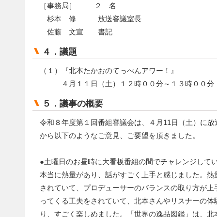
［事務局］ ２ 名
杉本 修 放送審議室長
佐藤 文宣 書記
４．議題
（１）『北本たかおのてっぺんアワー！』
４月１１日（土）１２時００分～１３時００分
５．議事の概要
令和８年度第１回番組審議会は、４月11日（土）に
から以下のようなご意見、ご要望を頂きました。
●土曜日のお昼時に大看板番組の間でチャレンジして
本当に熱量があり、話がすごく上手と感じました。熱
されていて、プロデューサーのバランスの取り方が上
ってくる工夫をされていて、北本さんやリスナーの体
り、すごく楽しめました。「世界の逸品図鑑」は、北