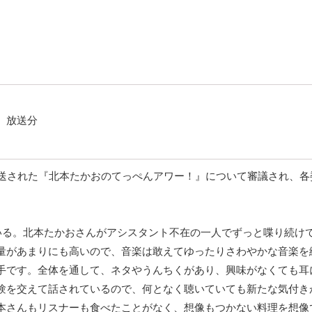
 放送分
放送された『北本たかおのてっぺんアワー！』について審議され、各
いる。北本たかおさんがアシスタント不在の一人でずっと喋り続け
量があまりにも高いので、音楽は敢えてゆったりさわやかな音楽を
手です。全体を通して、ネタやうんちくがあり、興味がなくても耳
験を交えて話されているので、何となく聴いていても新たな気付き
本さんもリスナーも食べたことがなく、想像もつかない料理を想像