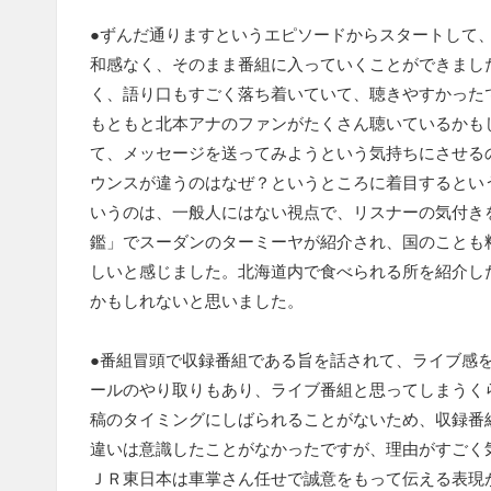
●ずんだ通りますというエピソードからスタートして
和感なく、そのまま番組に入っていくことができまし
く、語り口もすごく落ち着いていて、聴きやすかった
もともと北本アナのファンがたくさん聴いているかも
て、メッセージを送ってみようという気持ちにさせる
ウンスが違うのはなぜ？というところに着目するとい
いうのは、一般人にはない視点で、リスナーの気付き
鑑」でスーダンのターミーヤが紹介され、国のことも
しいと感じました。北海道内で食べられる所を紹介し
かもしれないと思いました。
●番組冒頭で収録番組である旨を話されて、ライブ感
ールのやり取りもあり、ライブ番組と思ってしまうく
稿のタイミングにしばられることがないため、収録番
違いは意識したことがなかったですが、理由がすごく
ＪＲ東日本は車掌さん任せで誠意をもって伝える表現