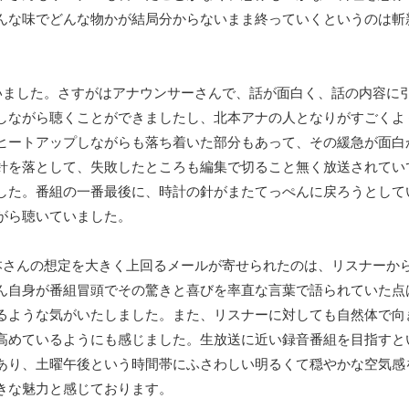
んな味でどんな物かが結局分からないまま終っていくというのは斬
いました。さすがはアナウンサーさんで、話が面白く、話の内容に
しながら聴くことができましたし、北本アナの人となりがすごくよ
ヒートアップしながらも落ち着いた部分もあって、その緩急が面白
針を落として、失敗したところも編集で切ること無く放送されてい
した。番組の一番最後に、時計の針がまたてっぺんに戻ろうとして
がら聴いていました。
本さんの想定を大きく上回るメールが寄せられたのは、リスナーか
ん自身が番組冒頭でその驚きと喜びを率直な言葉で語られていた点
るような気がいたしました。また、リスナーに対しても自然体で向
高めているようにも感じました。生放送に近い録音番組を目指すと
あり、土曜午後という時間帯にふさわしい明るくて穏やかな空気感
きな魅力と感じております。