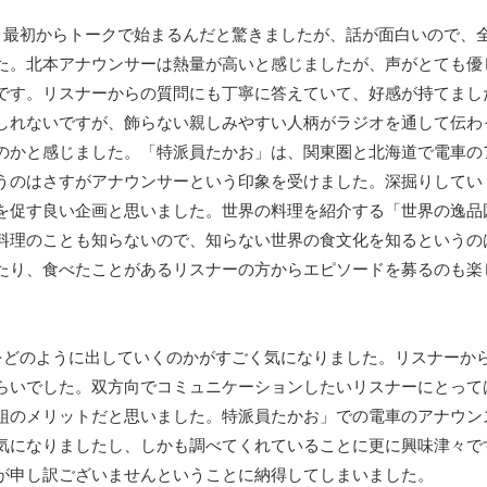
、最初からトークで始まるんだと驚きましたが、話が面白いので、
た。北本アナウンサーは熱量が高いと感じましたが、声がとても優
です。リスナーからの質問にも丁寧に答えていて、好感が持てまし
しれないですが、飾らない親しみやすい人柄がラジオを通して伝わ
のかと感じました。「特派員たかお」は、関東圏と北海道で電車の
うのはさすがアナウンサーという印象を受けました。深掘りしてい
を促す良い企画と思いました。世界の料理を紹介する「世界の逸品
料理のことも知らないので、知らない世界の食文化を知るというの
たり、食べたことがあるリスナーの方からエピソードを募るのも楽
をどのように出していくのかがすごく気になりました。リスナーか
らいでした。双方向でコミュニケーションしたいリスナーにとって
組のメリットだと思いました。特派員たかお」での電車のアナウン
気になりましたし、しかも調べてくれていることに更に興味津々で
が申し訳ございませんということに納得してしまいました。