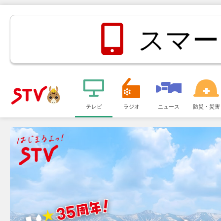
スマー
メ
ニ
テレビ
ラジオ
ニュース
防災・災害
ＳＴＶ札
ュ
ー
幌テレビ