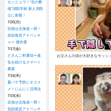
センニュウ！“北の教
場”消防学校 新人消防
士に密着！
7/20(月)
目指せ北海道一周！
笑顔発見アドベンチ
ャー 傑作選
7/17(金)
どさんこ村通信〜進
お父さんの頭が大好きなモッシ
化を続けるスマート
農業
7/16(木)
夏バテ予防にオスス
メ！にんにく活用法
7/15(水)
目指せ北海道一周！
笑顔発見アドベンチ