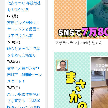
七夕まつり 存続危機
を学生が守る
8/3(月)
穴場グルメが続々！
ヤーレンズと桑園エ
リアで福さんぽ
7/30(木)
アザラシランドのゆうたくん
ゆらり旅〜旭川で涼
を求めて穴場巡り
7/28(火)
衝撃！人気パンが50
円以下！6日間セール
スタート！
7/27(月)
楽しい収穫体験やお
得な直売も！札幌10
区キャラバン in 東区