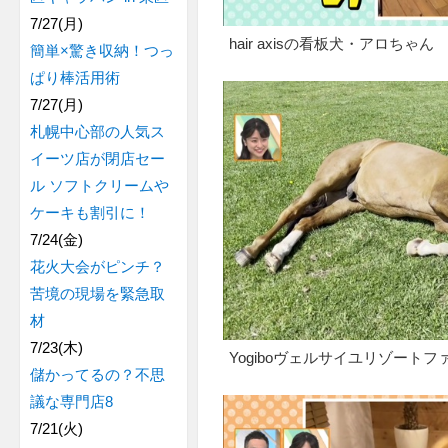
7/27(月)
hair axisの看板犬・アロちゃん
簡単×驚き収納！つっ
ぱり棒活用術
7/27(月)
札幌中心部の人気ス
イーツ店が閉店セー
ル ソフトクリームや
ケーキも割引に！
7/24(金)
花火大会がピンチ？
苦境の現場を緊急取
材
7/23(木)
Yogiboヴェルサイユリゾート
儲かってるの？不思
議な専門店8
7/21(火)