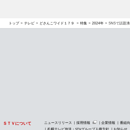
トップ
テレビ
どさんこワイド１７９
特集
2024年
SNSで話題
ニュースリリース
採用情報
企業情報
番組
ＳＴＶについて
札幌テレビ放送・STVグループ人権方針
お知らせ