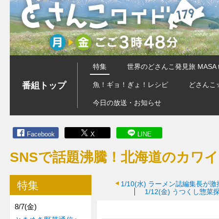
特集
世界のどさんこ発見旅 MASA 
番組トップ
魚！ギョ！ぎょ！レシピ
どさんこ
今日の放送・お知らせ
Facebook
X
LINE
SNSで話題沸騰！北海道のカワ
特集
1/10(水)
ラーメン誌編集長が激
1/12(金)
うつくし惣菜
8/7(金)