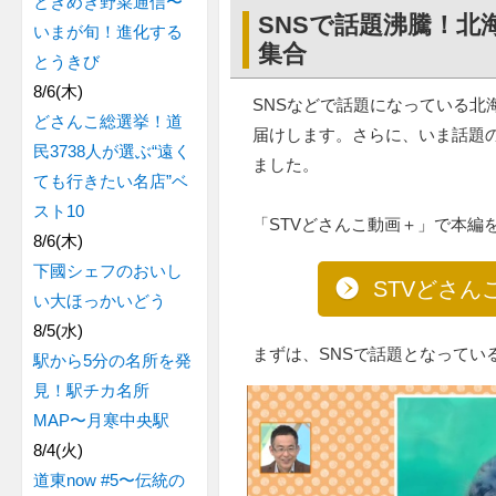
ときめき野菜通信〜
SNSで話題沸騰！北
いまが旬！進化する
集合
とうきび
8/6(木)
SNSなどで話題になっている北
どさんこ総選挙！道
届けします。さらに、いま話題
民3738人が選ぶ“遠く
ました。
ても行きたい名店”ベ
スト10
「STVどさんこ動画＋」で本編
8/6(木)
下國シェフのおいし
STVどさん
い大ほっかいどう
8/5(水)
まずは、SNSで話題となってい
駅から5分の名所を発
見！駅チカ名所
MAP〜月寒中央駅
8/4(火)
道東now #5〜伝統の