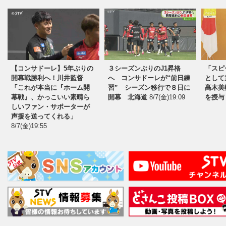
【コンサドーレ】5年ぶりの
３シーズンぶりのJ1昇格
「スピ
開幕戦勝利へ！川井監督
へ コンサドーレが“前日練
として
「これが本当に『ホーム開
習” シーズン移行で８日に
髙木美
幕戦』、かっこいい素晴ら
開幕 北海道
8/7(金)19:09
を授与
しいファン・サポーターが
声援を送ってくれる」
8/7(金)19:55
夢に向かって励む子どもたちを応援！ファイタ