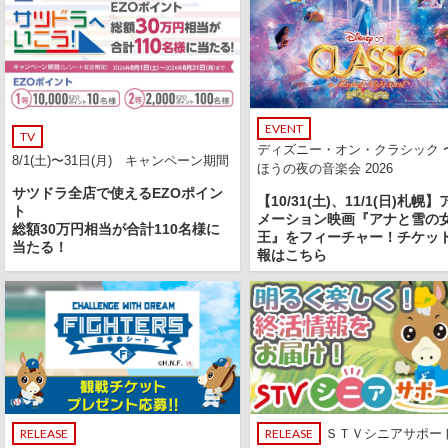
EVENT
TV
ディズニー・オン・クラシック 
8/1(土)〜31日(月) キャンペーン期間
ほうの夜の音楽会 2026
サツドラ全店で使えるEZOポイン
【10/31(土)、11/1(日)札幌】
ト
メーション映画『アナと雪の
総額30万円相当が合計110名様に
王』をフィーチャー！チケッ
当たる！
報はこちら
RELEASE
RELEASE
ＳＴＶシニアサポー