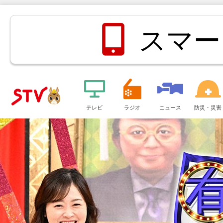
スマー
メ
ニ
テレビ
ラジオ
ニュース
防災・災害
ＳＴＶ札
ュ
ー
幌テレビ