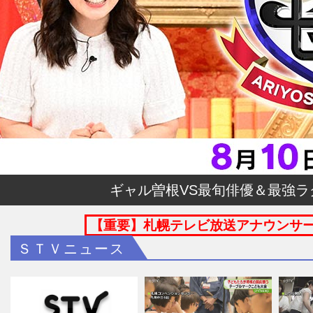
ギャル曽根VS最旬俳優＆最強
【重要】札幌テレビ放送アナウンサ
ＳＴＶニュース