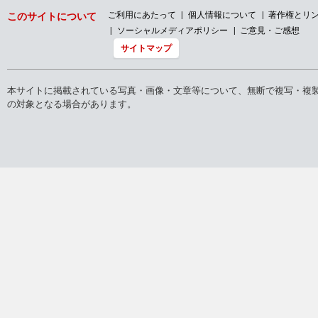
当社は、ハラスメントや人権侵害に関して、防
ご利用にあたって
個人情報について
著作権とリ
このサイトについて
止規程を設けるとともに、社内に加え、弁護士
ソーシャルメディアポリシー
ご意見・ご感想
による社外通報窓口も設置して、厳格に対応し
てまいりました。 今般、改めてＳＴＶグループ
サイトマップ
全社員、スタッフ、番組関係者に対し、防止規
程、相談窓口および相談対応チャートを周知す
るとともに、ハラスメントや人権侵害に遭遇し
本サイトに掲載されている写真・画像・文章等について、無断で複写・複
た場合の速やかな相談の呼びかけを行いまし
の対象となる場合があります。
た。 同時に、あらゆる人権に関する姿勢や取り
組みを明確にするため『札幌テレビ放送・STV
グループ人権方針』を定めました。STVグルー
プ全ての役職員が人権尊重の重要性を改めて認
識するとともに、今後も公共的使命を果たすこ
とはもとより、その他事業を含め、社会から信
頼される企業であり続けるために、ここに人権
＃６ 明かされる
方針を定めたものです。 また、これまでの会合
や会食等において不適切な行為が無かったのか
について、ＳＴＶグループ全社員、スタッフ、
番組関係者に対する社内調査を実施することに
いたしました。 人権を損なうような事案が明ら
かになった場合は、直ちに是正・救済に取り組
みます。 当社は、今後も健全なコンプライアン
ス経営を推進し、北海道の皆様に信頼できる情
報をお届けしてまいります。