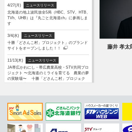
4/27(月)
ニュースリリース
北海道の地上波民放全5局（HBC、STV、HTB、
TVh、UHB）は『丸ごと北海道ch』に参画しま
す
3/4(水)
ニュースリリース
十勝「どさんこ村」プロジェクト」のブランド
藤井 孝太
サイトをオープンしました！！
STVの番組が見放題
11/13(木)
ニュースリリース
JA帯広かわにし・帯広農業高校・STV共同プロ
ジェクト 〜北海道のミライを育てる 農業の夢
の実験場〜 十勝「どさんこ村」プロジェク
ト」を始動！！
5/8(木)
ニュースリリース
「人権侵害・ハラスメントに関するアンケー
ト」を実施しました
3/31(月)
ニュースリリース
「どさんこワイド」 2024年度も視聴率トップ！