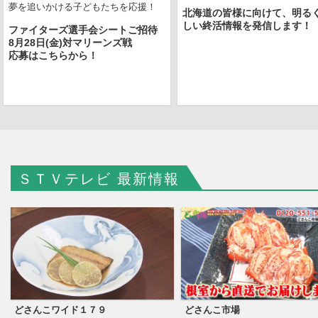
夢を追いかける子どもたちを応援！
北海道の皆様に向けて、明る
しい終活情報を発信します！
ファイターズ選手会シートご招待
STVショッピングの夏カタログが完成しました
8月28日(金)対マリーンズ戦
応募はこちらから！
ＳＴＶテレビ 最新情報
どさんこワイド１７９
どさんこ市場