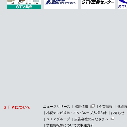
33年負けなし独走！「ゴールデンタイム」
（19：00〜22：00） 視聴率トップ獲得
3/31(月)
ニュースリリース
2025年度 ＳＴＶキャッチフレーズ 「どんどんわ
くわくＳＴＶ」がスタート
3/18(火)
重要
札幌テレビ放送アナウンサーになりすました偽
アカウントにご注意ください
3/11(火)
インフォメーション
【重要】札幌テレビ放送アナウンサ
当社は、日本テレビネットワーク協議会の基幹
局である讀賣テレビ放送株式会社（関西）、中
京テレビ放送株式会社（東海）及び株式会社福
岡放送（北部九州）との共同株式移転による認
定放送持株会社（読売中京ＦＳホールディング
ス株式会社）設立に関し、本日、総務大臣より
放送法に基づく認定を受け、認定証が交付され
ニュースリリース
採用情報
企業情報
番組
ＳＴＶについて
ました。詳しくはこちらよりご覧ください。
札幌テレビ放送・STVグループ人権方針
お知らせ
ＳＴＶグループ
広告会社のみなさまへ
1/27(月)
重要
労務費転嫁についての取組方針