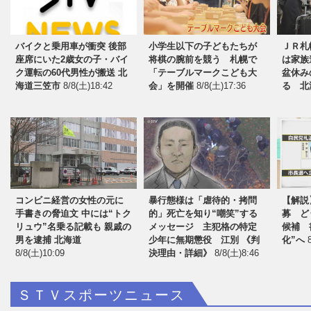
バイクと乗用車が衝突 後部
小学生以下の子どもたちが
ＪＲ札
座席にいた2歳女の子・バイ
将棋の腕前を競う 札幌で
は家族
ク運転の60代男性が搬送 北
「テーブルマークこども大
盆休み
海道三笠市
8/8(土)18:42
会」を開催
8/8(土)17:36
る 北
コンビニ経営の女性の元に
暴行態様は「虐待的・拷問
【解説
手書きの脅迫文 中には“トク
的」死亡を知り“嘲笑”する
募 ど
今年で5周年！北海道を
リュウ”名乗る記載も 親戚の
メッセージ 主犯格の特定
候補 
男を逮捕 北海道
少年に無期懲役 江別 《判
化”へ
8/8(土)10:09
決理由・詳細》
8/8(土)8:46
ＳＴＶスポーツニュース