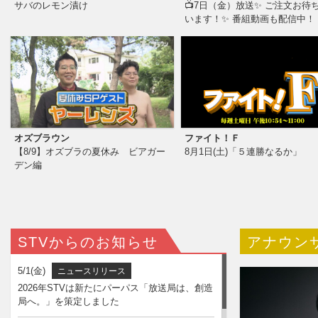
サバのレモン漬け
📺7日（金）放送✨ ご注文お待
います！✨ 番組動画も配信中！
2026年4月からプロジェクト
オズブラウン
ファイト！Ｆ
【8/9】オズブラの夏休み ビアガー
8月1日(土)「５連勝なるか」
デン編
STVからのお知らせ
アナウン
5/1(金)
ニュースリリース
2026年STVは新たにパーパス「放送局は、創造
局へ。」を策定しました