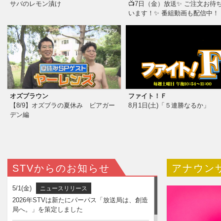
サバのレモン漬け
📺7日（金）放送✨ ご注文お待
います！✨ 番組動画も配信中！
2026年4月からプロジェクト
オズブラウン
ファイト！Ｆ
【8/9】オズブラの夏休み ビアガー
8月1日(土)「５連勝なるか」
デン編
STVからのお知らせ
アナウン
5/1(金)
ニュースリリース
2026年STVは新たにパーパス「放送局は、創造
局へ。」を策定しました