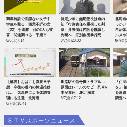
商業施設で面識ない女子中
特定少年に無期懲役は道内
北海道
学生を殴る 職業不詳の女
初「行為責任を重視した判
っかい
（22）を逮捕 別の2人も被
決」弁護側は控訴を協議し
自治体
害…関連調べる 千歳市
判断へ 江別集団暴行死
ルメや
8/8(土)7:14
8/7(金)20:30
8/7(金)
【解説】お盆にも真夏日予
釧路駅の信号機トラブル…
「住民
想 今後の道内の気温推移
原因はレールのサビ 列車6
を」 
今年で5周年！北海道を
は… 気温差による体調管
本が運休 JR北海道
を派遣
理にも注意 北海道
8/7(金)17:12
調査へ
8/7(金)18:41
ＳＴＶスポーツニュース