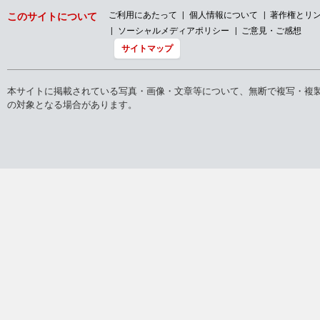
当社は、ハラスメントや人権侵害に関して、防
ご利用にあたって
個人情報について
著作権とリ
このサイトについて
止規程を設けるとともに、社内に加え、弁護士
ソーシャルメディアポリシー
ご意見・ご感想
による社外通報窓口も設置して、厳格に対応し
てまいりました。 今般、改めてＳＴＶグループ
サイトマップ
全社員、スタッフ、番組関係者に対し、防止規
程、相談窓口および相談対応チャートを周知す
るとともに、ハラスメントや人権侵害に遭遇し
本サイトに掲載されている写真・画像・文章等について、無断で複写・複
た場合の速やかな相談の呼びかけを行いまし
の対象となる場合があります。
た。 同時に、あらゆる人権に関する姿勢や取り
組みを明確にするため『札幌テレビ放送・STV
グループ人権方針』を定めました。STVグルー
プ全ての役職員が人権尊重の重要性を改めて認
識するとともに、今後も公共的使命を果たすこ
とはもとより、その他事業を含め、社会から信
頼される企業であり続けるために、ここに人権
J1昇格へ！J2リ
方針を定めたものです。 また、これまでの会合
や会食等において不適切な行為が無かったのか
について、ＳＴＶグループ全社員、スタッフ、
番組関係者に対する社内調査を実施することに
いたしました。 人権を損なうような事案が明ら
かになった場合は、直ちに是正・救済に取り組
みます。 当社は、今後も健全なコンプライアン
ス経営を推進し、北海道の皆様に信頼できる情
報をお届けしてまいります。