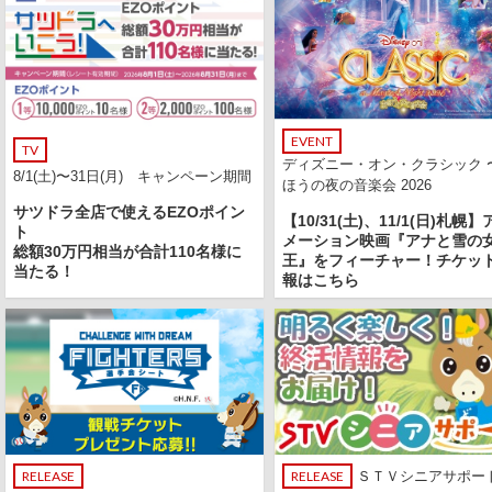
EVENT
TV
ディズニー・オン・クラシック 
8/1(土)〜31日(月) キャンペーン期間
ほうの夜の音楽会 2026
サツドラ全店で使えるEZOポイン
【10/31(土)、11/1(日)札幌】
ト
メーション映画『アナと雪の
総額30万円相当が合計110名様に
王』をフィーチャー！チケッ
当たる！
報はこちら
RELEASE
RELEASE
ＳＴＶシニアサポー