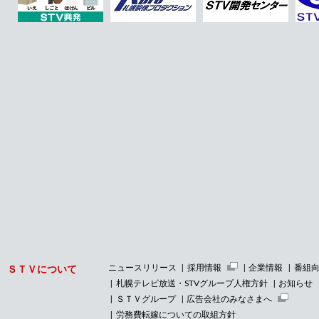
33年負けなし独走！「ゴールデンタイム」
（19：00〜22：00） 視聴率トップ獲得
3/31(月)
ニュースリリース
2025年度 ＳＴＶキャッチフレーズ 「どんどんわ
くわくＳＴＶ」がスタート
3/18(火)
重要
札幌テレビ放送アナウンサーになりすました偽
アカウントにご注意ください
3/11(火)
インフォメーション
【重要】札幌テレビ放送アナウンサ
当社は、日本テレビネットワーク協議会の基幹
局である讀賣テレビ放送株式会社（関西）、中
京テレビ放送株式会社（東海）及び株式会社福
岡放送（北部九州）との共同株式移転による認
定放送持株会社（読売中京ＦＳホールディング
ス株式会社）設立に関し、本日、総務大臣より
放送法に基づく認定を受け、認定証が交付され
ニュースリリース
採用情報
企業情報
番組
ＳＴＶについて
ました。詳しくはこちらよりご覧ください。
札幌テレビ放送・STVグループ人権方針
お知らせ
ＳＴＶグループ
広告会社のみなさまへ
1/27(月)
重要
労務費転嫁についての取組方針