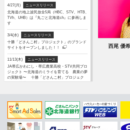
4/27(月)
ニュースリリース
北海道の地上波民放全5局（HBC、STV、HTB、
TVh、UHB）は『丸ごと北海道ch』に参画しま
す
3/4(水)
ニュースリリース
十勝「どさんこ村」プロジェクト」のブランド
西尾 優
サイトをオープンしました！！
STVの番組が見放題
11/13(木)
ニュースリリース
JA帯広かわにし・帯広農業高校・STV共同プロ
ジェクト 〜北海道のミライを育てる 農業の夢
の実験場〜 十勝「どさんこ村」プロジェク
ト」を始動！！
5/8(木)
ニュースリリース
「人権侵害・ハラスメントに関するアンケー
ト」を実施しました
3/31(月)
ニュースリリース
「どさんこワイド」 2024年度も視聴率トップ！