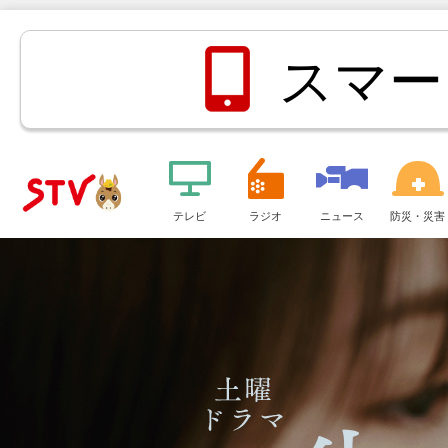
スマー
メ
ニ
テレビ
ラジオ
ニュース
防災・災害
ＳＴＶ札
ュ
ー
幌テレビ