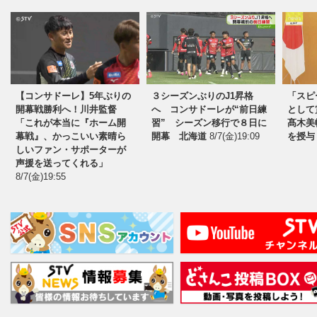
【コンサドーレ】5年ぶりの
３シーズンぶりのJ1昇格
「スピ
開幕戦勝利へ！川井監督
へ コンサドーレが“前日練
として
「これが本当に『ホーム開
習” シーズン移行で８日に
髙木美
幕戦』、かっこいい素晴ら
開幕 北海道
8/7(金)19:09
を授与
しいファン・サポーターが
声援を送ってくれる」
8/7(金)19:55
夢に向かって励む子どもたちを応援！ファイタ