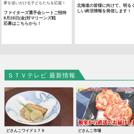
夢を追いかける子どもたちを応援！
北海道の皆様に向けて、明る
しい終活情報を発信します！
ファイターズ選手会シートご招待
STVショッピングの夏カタログが完成しました
8月28日(金)対マリーンズ戦
応募はこちらから！
ＳＴＶテレビ 最新情報
どさんこワイド１７９
どさんこ市場